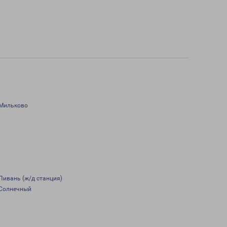
Мильково
Пивань (ж/д станция)
Солнечный