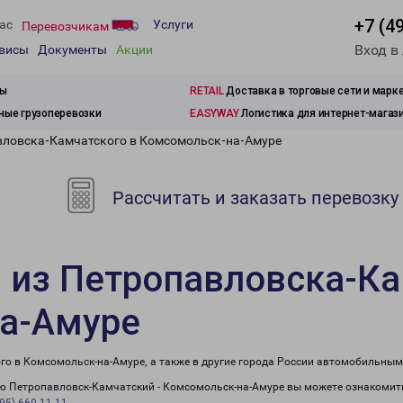
+7 (4
ас
Услуги
Перевозчикам
Вход в
рвисы
Документы
Акции
зы
RETAIL
Доставка в торговые сети и марк
ые грузоперевозки
EASYWAY
Логистика для интернет-магаз
вловска-Камчатского в Комсомольск-на-Амуре
Рассчитать и заказать перевозку
 из Петропавловска-Ка
а-Амуре
го в Комсомольск-на-Амуре, а также в другие города России автомобильным
 Петропавловск-Камчатский - Комсомольск-на-Амуре вы можете ознакомитьс