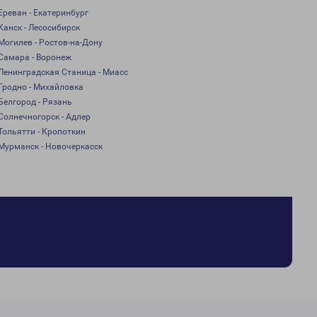
Ереван - Екатеринбург
Канск - Лесосибирск
Могилев - Ростов-на-Дону
Самара - Воронеж
Ленинградская Станица - Миасс
Гродно - Михайловка
Белгород - Рязань
Солнечногорск - Адлер
Тольятти - Кропоткин
Мурманск - Новочеркасск