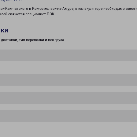
95) 660-11-11
.
вск-Камчатского в Комсомольск-на-Амуре, в калькуляторе необходимо ввести
алей свяжется специалист ПЭК.
зки
доставки, тип перевозки и вес груза.