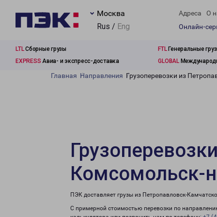
Москва
Адреса
О н
Rus /
Eng
Онлайн-се
LTL
Сборные грузы
FTL
Генеральные гру
EXPRESS
Авиа- и экспресс-доставка
GLOBAL
Международн
Главная
Направления
Грузоперевозки из Петропа
Грузоперевозки
Комсомольск-н
ПЭК доставляет грузы из Петропавловск-Камчатско
С примерной стоимостью перевозки по направлению