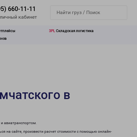
95) 660-11-11
 личный кабинет
етплейсы
3PL
Складская логистика
инов
мчатского в
 и авиатранспортом.
я на сайте, произвести расчет стоимости с помощью онлайн-