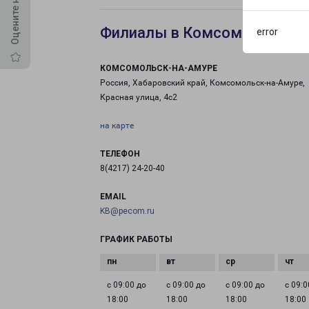
Филиалы в Комсомольске-н
error
КОМСОМОЛЬСК-НА-АМУРЕ
Россия, Хабаровский край, Комсомольск-на-Амуре,
Красная улица, 4с2
на карте
ТЕЛЕФОН
8(4217) 24-20-40
EMAIL
KB@pecom.ru
ГРАФИК РАБОТЫ
с 09:00 до
с 09:00 до
с 09:00 до
с 09:0
18:00
18:00
18:00
18:00