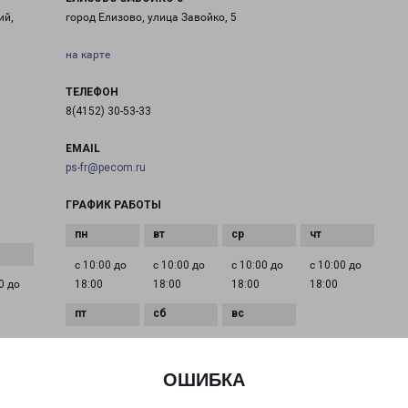
ий,
город Елизово, улица Завойко, 5
на карте
ТЕЛЕФОН
8(4152) 30-53-33
EMAIL
ps-fr@pecom.ru
ГРАФИК РАБОТЫ
с 10:00 до
с 10:00 до
с 10:00 до
с 10:00 до
0 до
18:00
18:00
18:00
18:00
с 10:00 до
с 11:00 до
Выходной
18:00
15:00
ОШИБКА