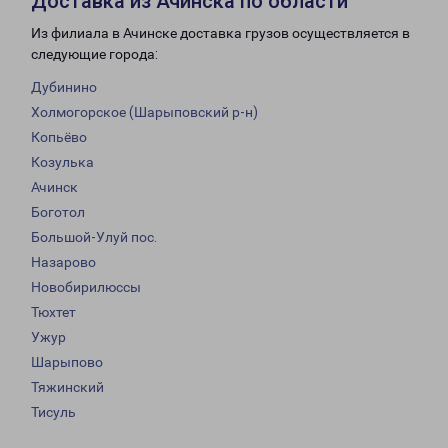
Доставка из Ачинска по области
Из филиала в Ачинске доставка грузов осуществляется в
следующие города:
Дубинино
Холмогорское (Шарыповский р-н)
Копьёво
Козулька
Ачинск
Боготол
Большой-Улуй пос.
Назарово
Новобирилюссы
Тюхтет
Ужур
Шарыпово
Тяжинский
Тисуль