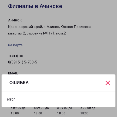
Филиалы в Ачинске
АЧИНСК
Красноярский край, г. Ачинск, Южная Промзона
квартал 2, строение №1Г/1, пом.2
на карте
ТЕЛЕФОН
8(39151) 5-700-5
EMAIL
×
achinsk@pecom.ru
ОШИБКА
ГРАФИК РАБОТЫ
error
с 09:00 до
с 09:00 до
с 09:00 до
с 09:00 до
18:00
18:00
18:00
18:00