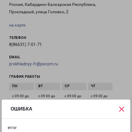
Россия, Кабардино-Балкарская Республика,
Прохладный, улица Головко, 2
на карте
ТЕЛЕФОН
8(86631) 7-01-71
EMAIL
prokhladnyy-fr@pecom.ru
ГРАФИК РАБОТЫ
с 09:00 до
с 09:00 до
с 09:00 до
с 09:00 до
18:00
18:00
18:00
18:00
×
ОШИБКА
с 09:00 до
с 09:00 до
Выходной
error
18:00
14:00