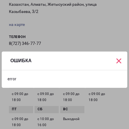
Казахстан, Алматы, Жетысуский район, улица
Казыбаева, 3/2
на карте
ТЕЛЕФОН
8(727) 346-77-77
EMAIL
×
ОШИБКА
almaty@pecom.ru
ГРАФИК РАБОТЫ
error
с 09:00 до
с 09:00 до
с 09:00 до
с 09:00 до
18:00
18:00
18:00
18:00
с 09:00 до
с 10:00 до
Выходной
18:00
16:00