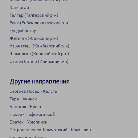
Капчагай
Талгар (Талгарский р-н)
Есик (Енбекшиказахский р-н)
Туздыбастау
Жетиген (Илийский р-н)
Узынагаш (Жамбылский р-н)
Шамалган (Карасайский р-н)
Отеген батыр (Илийский р-н)
Другие направления
Сергиев Посад - Калуга
Тара - Ачинск
Бангкок - Брест
Псков - Нефтеюганск2
Братск - Урюпинск
Петропавловск-Камчатский - Камышин
Тверь - Челябинск