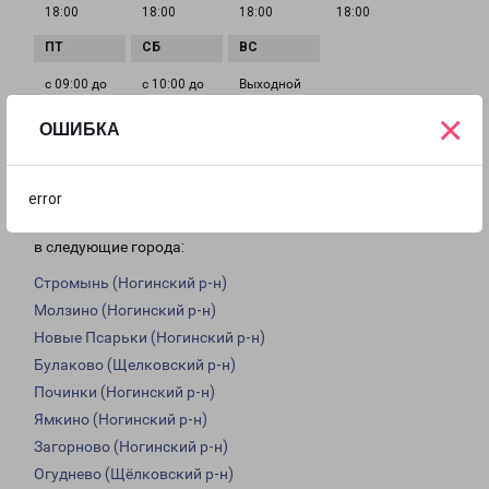
18:00
18:00
18:00
18:00
с 09:00 до
с 10:00 до
Выходной
18:00
16:00
×
ОШИБКА
Доставка из Ногинска по области
error
Из филиала в Ногинске доставка грузов осуществляется
в следующие города:
Стромынь (Ногинский р-н)
Молзино (Ногинский р-н)
Новые Псарьки (Ногинский р-н)
Булаково (Щелковский р-н)
Починки (Ногинский р-н)
Ямкино (Ногинский р-н)
Загорново (Ногинский р-н)
Огуднево (Щёлковский р-н)