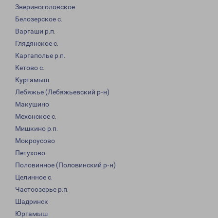
Звериноголовское
Белозерское с.
Варгаши р.п.
Глядянское с.
Каргаполье р.п.
Кетово с.
Куртамыш
Лебяжье (Лебяжьевский р-н)
Макушино
Мехонское с.
Мишкино р.п.
Мокроусово
Петухово
Половинное (Половинский р-н)
Целинное с.
Частоозерье р.п.
Шадринск
Юргамыш