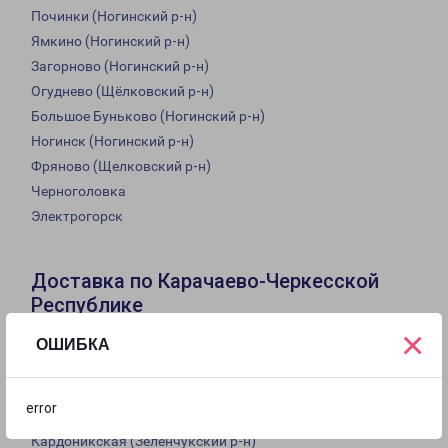
Починки (Ногинский р-н)
Ямкино (Ногинский р-н)
Загорново (Ногинский р-н)
Огуднево (Щёлковский р-н)
Большое Буньково (Ногинский р-н)
Ногинск (Ногинский р-н)
Фряново (Щелковский р-н)
Черноголовка
Электрогорск
Доставка по Карачаево-Черкесской
Республике
×
Из филиала в Карачаево-Черкесской Республике
ОШИБКА
доставка грузов осуществляется в следующие города:
Романтик (Зеленчукский р-н)
error
Курджиново (Урупский р-н)
Кардоникская (Зеленчукский р-н)