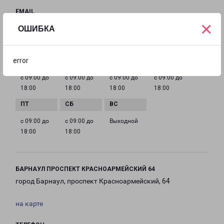
EMAIL
×
barnaul@pecom.ru
ОШИБКА
ГРАФИК РАБОТЫ
error
с 09:00 до
с 09:00 до
с 09:00 до
с 09:00 до
18:00
18:00
18:00
18:00
с 09:00 до
с 09:00 до
Выходной
18:00
18:00
БАРНАУЛ ПРОСПЕКТ КРАСНОАРМЕЙСКИЙ 64
город Барнаул, проспект Красноармейский, 64
на карте