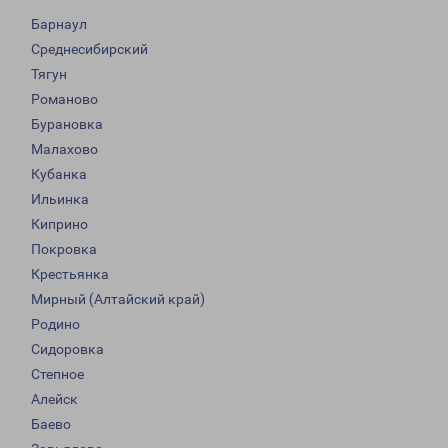
Барнаул
Среднесибирский
Тягун
Романово
Бурановка
Малахово
Кубанка
Ильинка
Киприно
Покровка
Крестьянка
Мирный (Алтайский край)
Родино
Сидоровка
Степное
Алейск
Баево