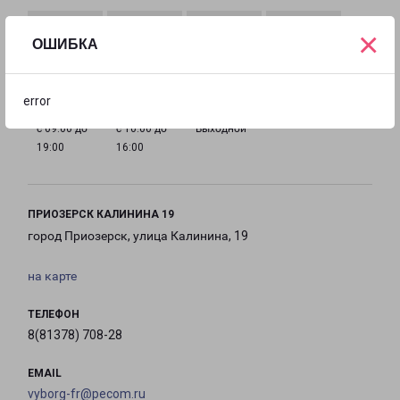
×
ОШИБКА
с 09:00 до
с 09:00 до
с 09:00 до
с 09:00 до
19:00
19:00
19:00
19:00
error
с 09:00 до
с 10:00 до
Выходной
19:00
16:00
ПРИОЗЕРСК КАЛИНИНА 19
город Приозерск, улица Калинина, 19
на карте
ТЕЛЕФОН
8(81378) 708-28
EMAIL
vyborg-fr@pecom.ru