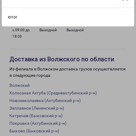
с 09:00 до
с 09:00 до
с 09:00 до
с 09:00 до
18:00
18:00
18:00
18:00
error
с 09:00 до
Выходной
Выходной
18:00
Доставка из Волжского по области
Из филиала в Волжском доставка грузов осуществляется
в следующие города:
Волжский
Колхозная Ахтуба (Среднеахтубинский р-н)
Новониколаевка (Ахтубинский р-н)
Заплавное (Ленинский р-н)
Катричев (Быковский р-н)
Покровка (Ахтубинский р-н)
Быково (Быковский р-н)