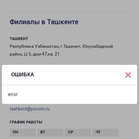
Филиалы в Ташкенте
ТАШКЕНТ
Республика Узбекистан, г.Ташкент, Юнусабадский
район, Ц-5, дом 47,кв. 21.
на карте
×
ОШИБКА
ТЕЛЕФОН
+998-555-080-080
error
EMAIL
tashkent@pecom.ru
ГРАФИК РАБОТЫ