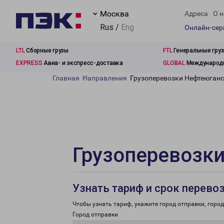
Москва
Адреса
О н
Rus /
Eng
Онлайн-се
LTL
Сборные грузы
FTL
Генеральные гру
EXPRESS
Авиа- и экспресс-доставка
GLOBAL
Международн
Главная
Направления
Грузоперевозки Нефтеюганс
Грузоперевозки
Узнать тариф и срок перево
Чтобы узнать тариф, укажите город отправки, город 
Город отправки