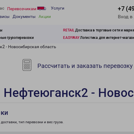
+7 (4
ас
Услуги
Перевозчикам
Вход в
рвисы
Документы
Акции
зы
RETAIL
Доставка в торговые сети и марк
ые грузоперевозки
EASYWAY
Логистика для интернет-магаз
к2 - Новосибирская область
Рассчитать и заказать перевозку
 Нефтеюганск2 - Новос
зки
доставки, тип перевозки и вес груза.