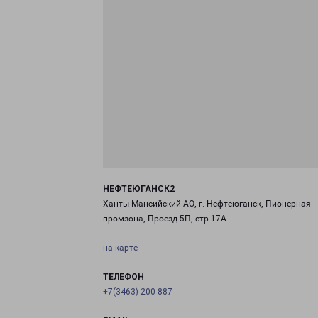
НЕФТЕЮГАНСК2
Ханты-Мансийский АО, г. Нефтеюганск, Пионерная
промзона, Проезд 5П, стр.17А
на карте
ТЕЛЕФОН
+7(3463) 200-887