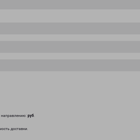
у направлению:
руб
.
мость доставки.