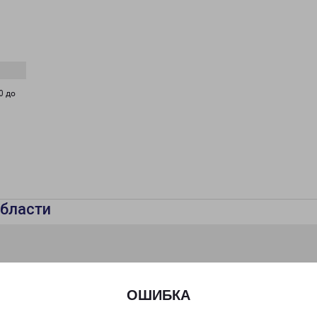
0 до
бласти
ОШИБКА