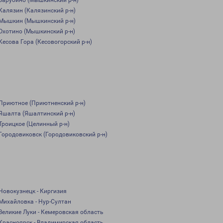
Зарубино (Мышкинский р-н)
Калязин (Калязинский р-н)
Мышкин (Мышкинский р-н)
Охотино (Мышкинский р-н)
Кесова Гора (Кесовогорский р-н)
Приютное (Приютненский р-н)
Яшалта (Яшалтинский р-н)
Троицкое (Целинный р-н)
Городовиковск (Городовиковский р-н)
Новокузнецк - Киргизия
Михайловка - Нур-Султан
Великие Луки - Кемеровская область
Красноярск - Владимирская область