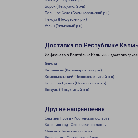
Волга (Некоузский р-н)
Борок (Некоузский р-н)
Большое Село (Большесельский р-н)
Некоуз (Некоузский р-н)
Углич (Угличский р-н)
Доставка по Республике Калм
Из филиала в Республике Калмыкии доставка грузо
Элиста
Кетченеры (Кетченеровский р-н)
Комсомольский (Черноземельский р-н)
Большой Царын (Октябрьский р-н)
Яшкуль (Яшкульский р-н)
Другие направления
Сергиев Посад - Ростовская область
Калининград - Сюникская область
Майкоп - Тульская область
Ярославль - Самарская область