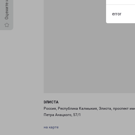
error
ЭЛИСТА
Россия, Республика Калмыкия, Элиста, проспект им
Петра Анацкого, 57/1
на карте