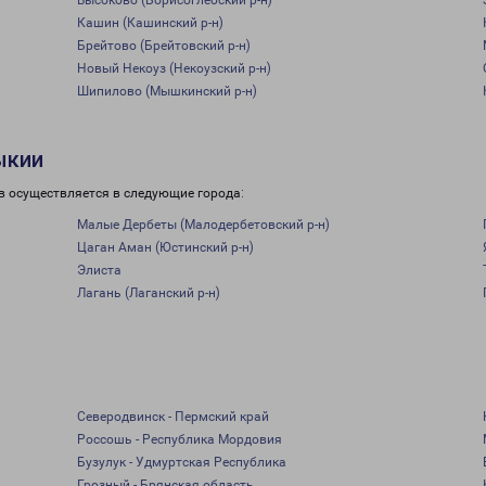
Высоково (Борисоглебский р-н)
Кашин (Кашинский р-н)
Брейтово (Брейтовский р-н)
Новый Некоуз (Некоузский р-н)
Шипилово (Мышкинский р-н)
ыкии
в осуществляется в следующие города:
Малые Дербеты (Малодербетовский р-н)
Цаган Аман (Юстинский р-н)
Элиста
Лагань (Лаганский р-н)
Северодвинск - Пермский край
Россошь - Республика Мордовия
Бузулук - Удмуртская Республика
Грозный - Брянская область