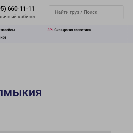
95) 660-11-11
 личный кабинет
етплейсы
3PL
Складская логистика
инов
алмыкия