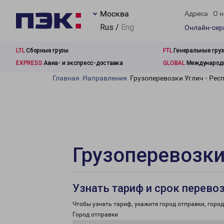
Москва
Адреса
О н
Rus /
Eng
Онлайн-се
LTL
Сборные грузы
FTL
Генеральные гру
EXPRESS
Авиа- и экспресс-доставка
GLOBAL
Международн
Главная
Направления
Грузоперевозки Углич - Ре
Грузоперевозки
Узнать тариф и срок перево
Чтобы узнать тариф, укажите город отправки, город 
Город отправки