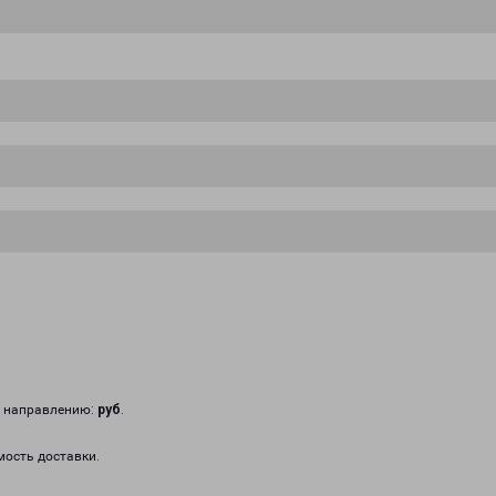
у направлению:
руб
.
мость доставки.