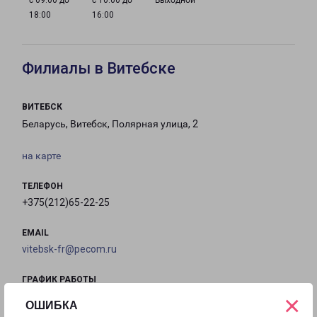
с 09:00 до
с 10:00 до
Выходной
18:00
16:00
Филиалы в Витебске
ВИТЕБСК
Беларусь, Витебск, Полярная улица, 2
на карте
ТЕЛЕФОН
+375(212)65-22-25
EMAIL
vitebsk-fr@pecom.ru
ГРАФИК РАБОТЫ
×
ОШИБКА