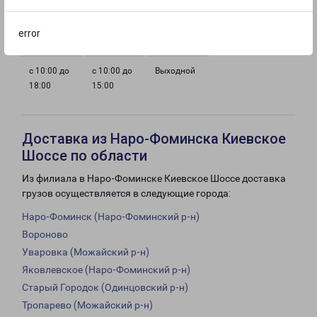
с 10:00 до
с 10:00 до
с 10:00 до
с 10:00 до
18:00
18:00
18:00
18:00
error
с 10:00 до
с 10:00 до
Выходной
18:00
15:00
Доставка из Наро-Фоминска Киевское
Шоссе по области
Из филиала в Наро-Фоминске Киевское Шоссе доставка
грузов осуществляется в следующие города:
Наро-Фоминск (Наро-Фоминский р-н)
Вороново
Уваровка (Можайский р-н)
Яковлевское (Наро-Фоминский р-н)
Старый Городок (Одинцовский р-н)
Тропарево (Можайский р-н)