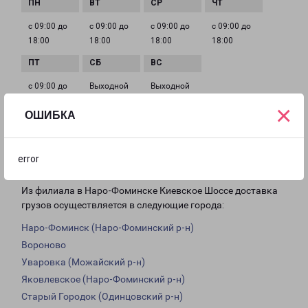
с 09:00 до
с 09:00 до
с 09:00 до
с 09:00 до
18:00
18:00
18:00
18:00
с 09:00 до
Выходной
Выходной
18:00
×
ОШИБКА
Доставка из Наро-Фоминска Киевское
error
Шоссе по области
Из филиала в Наро-Фоминске Киевское Шоссе доставка
грузов осуществляется в следующие города:
Наро-Фоминск (Наро-Фоминский р-н)
Вороново
Уваровка (Можайский р-н)
Яковлевское (Наро-Фоминский р-н)
Старый Городок (Одинцовский р-н)