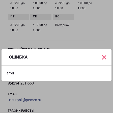
с 09:00 до
с 09:00 до
с 09:00 до
с 09:00 до
18:00
18:00
18:00
18:00
с 09:00 до
с 10:00 до
Выходной
18:00
16:00
УССУРИЙСК КАЛИНИНА 41
×
Уссурийск, улица Калинина, 41
ОШИБКА
на карте
error
ТЕЛЕФОН
8(4234)231-550
EMAIL
ussuriysk@pecom.ru
ГРАФИК РАБОТЫ