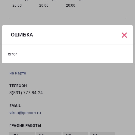
20:00
20:00
20:00
Филиалы в Выксе
×
ОШИБКА
ВЫКСА
Россия, Нижегородская область, Выкса,
error
территория Проммикрорайон № 4, 16
на карте
ТЕЛЕФОН
8(831) 777-84-24
EMAIL
viksa@pecom.ru
ГРАФИК РАБОТЫ