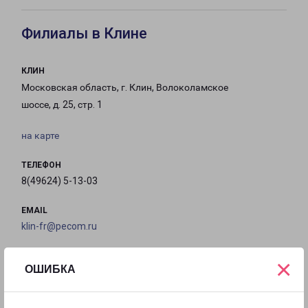
Филиалы в Клине
КЛИН
Московская область, г. Клин, Волоколамское
шоссе, д. 25, стр. 1
на карте
ТЕЛЕФОН
8(49624) 5-13-03
EMAIL
klin-fr@pecom.ru
ГРАФИК РАБОТЫ
×
ОШИБКА
с 09:00 до
с 09:00 до
с 09:00 до
с 09:00 до