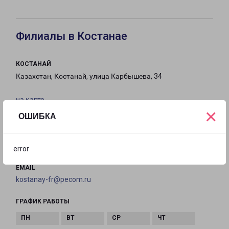
Филиалы в Костанае
КОСТАНАЙ
Казахстан, Костанай, улица Карбышева, 34
на карте
×
ОШИБКА
ТЕЛЕФОН
+7(707) 965-85-84, +7 (702) 862-17-92, +7 (776)
344-44-69
error
EMAIL
kostanay-fr@pecom.ru
ГРАФИК РАБОТЫ