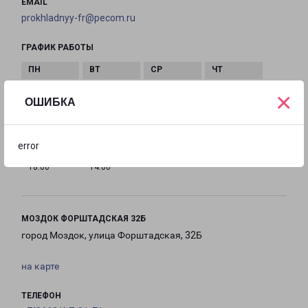
EMAIL
prokhladnyy-fr@pecom.ru
ГРАФИК РАБОТЫ
×
с 09:00 до
с 09:00 до
с 09:00 до
с 09:00 до
ОШИБКА
18:00
18:00
18:00
18:00
error
с 09:00 до
с 09:00 до
Выходной
18:00
14:00
МОЗДОК ФОРШТАДСКАЯ 32Б
город Моздок, улица Форштадская, 32Б
на карте
ТЕЛЕФОН