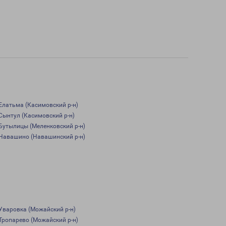
Елатьма (Касимовский р-н)
Сынтул (Касимовский р-н)
Бутылицы (Меленковский р-н)
Навашино (Навашинский р-н)
Уваровка (Можайский р-н)
Тропарево (Можайский р-н)