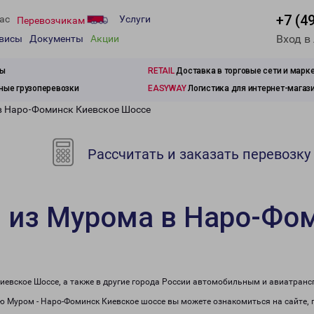
+7 (4
ас
Услуги
Перевозчикам
Вход в
рвисы
Документы
Акции
зы
RETAIL
Доставка в торговые сети и марк
ые грузоперевозки
EASYWAY
Логистика для интернет-магаз
в Наро-Фоминск Киевское Шоссе
Рассчитать и заказать перевозку
и из Мурома в Наро-Фо
иевское Шоссе, а также в другие города России автомобильным и авиатранс
 Муром - Наро-Фоминск Киевское шоссе вы можете ознакомиться на сайте, 