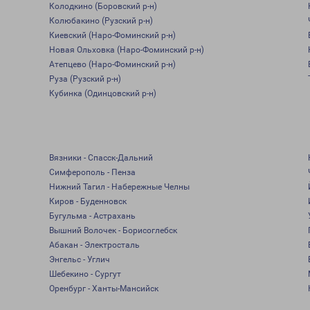
Колодкино (Боровский р-н)
Колюбакино (Рузский р-н)
Киевский (Наро-Фоминский р-н)
Новая Ольховка (Наро-Фоминский р-н)
Атепцево (Наро-Фоминский р-н)
Руза (Рузский р-н)
Кубинка (Одинцовский р-н)
Вязники - Спасск-Дальний
Симферополь - Пенза
Нижний Тагил - Набережные Челны
Киров - Буденновск
Бугульма - Астрахань
Вышний Волочек - Борисоглебск
Абакан - Электросталь
Энгельс - Углич
Шебекино - Сургут
Оренбург - Ханты-Мансийск