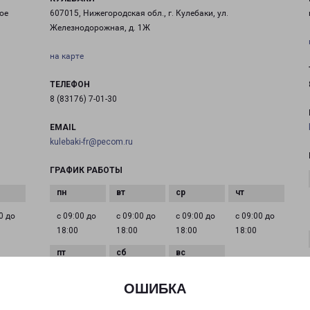
ое
607015, Нижегородская обл., г. Кулебаки, ул.
Железнодорожная, д. 1Ж
на карте
ТЕЛЕФОН
8 (83176) 7-01-30
EMAIL
kulebaki-fr@pecom.ru
ГРАФИК РАБОТЫ
0 до
с 09:00 до
с 09:00 до
с 09:00 до
с 09:00 до
18:00
18:00
18:00
18:00
с 09:00 до
Выходной
Выходной
ОШИБКА
18:00