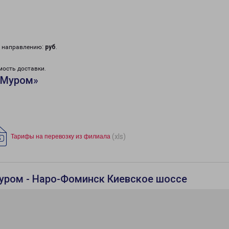
у направлению:
руб
.
мость доставки.
«Муром»
(xls)
Тарифы на перевозку из филиала
уром - Наро-Фоминск Киевское шоссе