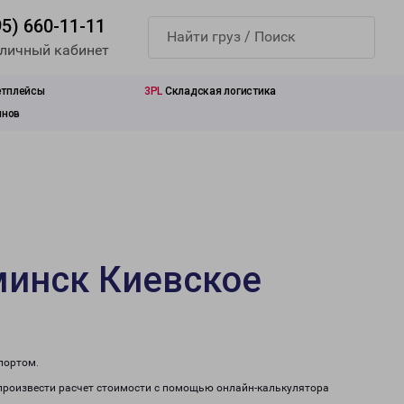
95) 660-11-11
 личный кабинет
етплейсы
3PL
Складская логистика
инов
минск Киевское
портом.
произвести расчет стоимости с помощью онлайн-калькулятора