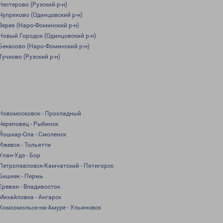
Нестерово (Рузский р-н)
Чупряково (Одинцовский р-н)
Верея (Наро-Фоминский р-н)
Новый Городок (Одинцовский р-н)
Бекасово (Наро-Фоминский р-н)
Тучково (Рузский р-н)
Новомосковск - Прохладный
Череповец - Рыбинск
Йошкар-Ола - Смоленск
Ижевск - Тольятти
Улан-Удэ - Бор
Петропавловск-Камчатский - Пятигорск
Бишкек - Пермь
Ереван - Владивосток
Михайловка - Ангарск
Комсомольск-на-Амуре - Ульяновск