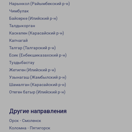
Нарынкол (Райымбекский р-н)
Чимбулак
Байсерке (Илийский р-н)
Талдыкорган
Каскелен (Карасайский р-н)
Капчагай
Талгар (Талгарский р-н)
Есик (Енбекшиказахский р-н)
Туздыбастау
Жетиген (Илийский р-н)
Узынагаш (Жамбылский р-н)
Шамалган (Карасайский р-н)
Отеген батыр (Илийский р-н)
Другие направления
Орск - Смоленск
Коломна - Пятигорск