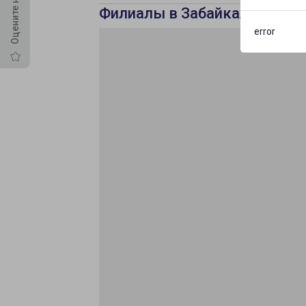
Филиалы в Забайкальскому
error