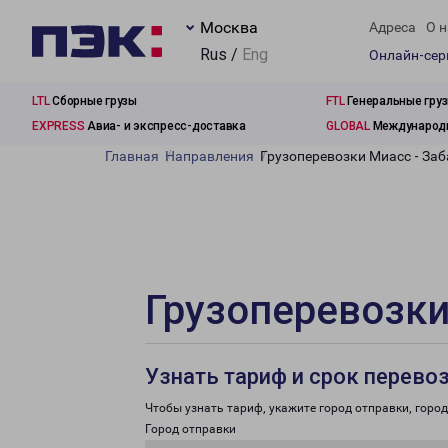
Москва
Адреса
О н
Rus /
Eng
Онлайн-се
LTL
Сборные грузы
FTL
Генеральные гру
EXPRESS
Авиа- и экспресс-доставка
GLOBAL
Международн
Главная
Направления
Грузоперевозки Миасс - За
Грузоперевозки
Узнать тариф и срок перево
Чтобы узнать тариф, укажите город отправки, город 
Город отправки