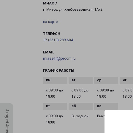
МИАСС
г. Миасс, ул. Хлебозаводская, 1А/2
на карте
ТЕЛЕФОН
+7 (3513) 289-604
EMAIL
miass-fr@pecom.ru
ГРАФИК РАБОТЫ
с 09:00 до
с 09:00 до
с 09:00 до
с 09:0
18:00
18:00
18:00
18:00
Оцените нашу работу
с 09:00 до
Выходной
Выходной
18:00