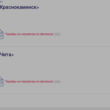
с»
«Краснокаменск»
(xls)
Тарифы на перевозку из филиала
«Чита»
(xls)
Тарифы на перевозку из филиала