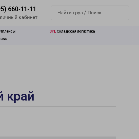
95) 660-11-11
 личный кабинет
етплейсы
3PL
Складская логистика
инов
й край