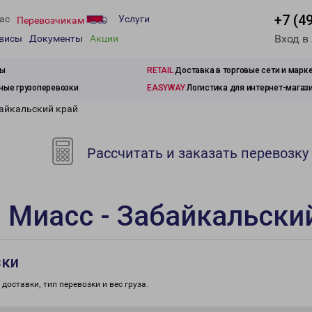
+7 (4
ас
Услуги
Перевозчикам
Вход в
рвисы
Документы
Акции
зы
RETAIL
Доставка в торговые сети и марк
ые грузоперевозки
EASYWAY
Логистика для интернет-магаз
байкальский край
Рассчитать и заказать перевозку
 Миасс - Забайкальски
зки
доставки, тип перевозки и вес груза.