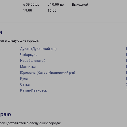
с 09:00 до
с 10:00 до
Выходной
19:00
16:00
и
ся в следующие города:
Дуван (Дуванский р-н)
Чебаркуль
Новобелокатай
Магнитка
Юрюзань (Катав-Ивановский р-н)
Куса
Сатка
Катав-Ивановск
краю
 осуществляется в следующие города: