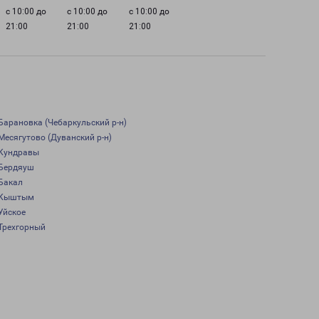
с 10:00 до
с 10:00 до
с 10:00 до
21:00
21:00
21:00
Барановка (Чебаркульский р-н)
Месягутово (Дуванский р-н)
Кундравы
Бердяуш
Бакал
Кыштым
Уйское
Трехгорный