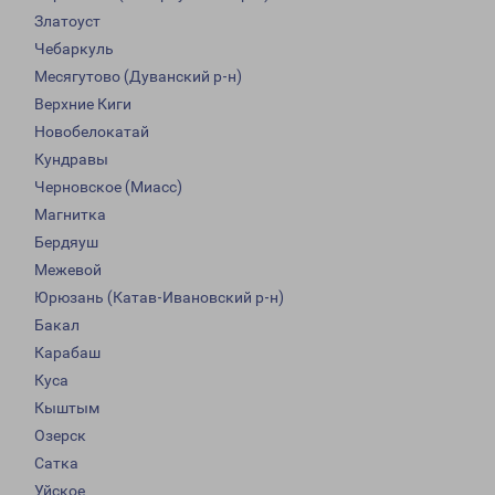
Златоуст
Чебаркуль
Месягутово (Дуванский р-н)
Верхние Киги
Новобелокатай
Кундравы
Черновское (Миасс)
Магнитка
Бердяуш
Межевой
Юрюзань (Катав-Ивановский р-н)
Бакал
Карабаш
Куса
Кыштым
Озерск
Сатка
Уйское