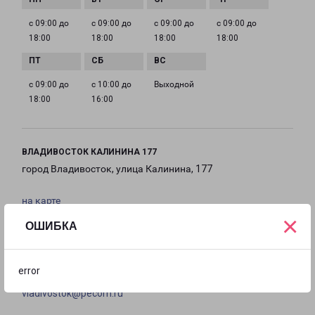
с 09:00 до
с 09:00 до
с 09:00 до
с 09:00 до
18:00
18:00
18:00
18:00
с 09:00 до
с 10:00 до
Выходной
18:00
16:00
ВЛАДИВОСТОК КАЛИНИНА 177
город Владивосток, улица Калинина, 177
на карте
×
ОШИБКА
ТЕЛЕФОН
8(423) 279-05-47
error
EMAIL
vladivostok@pecom.ru