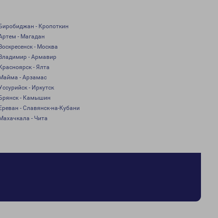
Биробиджан - Кропоткин
Артем - Магадан
Воскресенск - Москва
Владимир - Армавир
Красноярск - Ялта
Майма - Арзамас
Уссурийск - Иркутск
Брянск - Камышин
Ереван - Славянск-на-Кубани
Махачкала - Чита