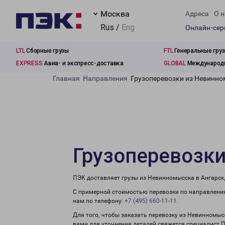
Москва
Адреса
О н
Rus /
Eng
Онлайн-се
LTL
Сборные грузы
FTL
Генеральные гру
EXPRESS
Авиа- и экспресс-доставка
GLOBAL
Международн
Главная
Направления
Грузоперевозки из Невинно
Грузоперевозки
ПЭК доставляет грузы из Невинномысска в Ангарск
С примерной стоимостью перевозки по направлению
нам по телефону:
+7 (495) 660-11-11
.
Для того, чтобы заказать перевозку из Невинномыс
вами для уточнения деталей свяжется специалист 