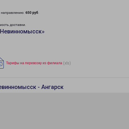
у направлению:
650 руб
.
мость доставки.
«Невинномысск»
(xls)
Тарифы на перевозку из филиала
евинномысск - Ангарск