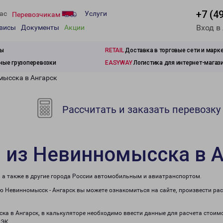
+7 (4
ас
Услуги
Перевозчикам
Вход в
рвисы
Документы
Акции
зы
RETAIL
Доставка в торговые сети и марк
ые грузоперевозки
EASYWAY
Логистика для интернет-магаз
мысска в Ангарск
Рассчитать и заказать перевозку
 из Невинномысска в 
, а также в другие города России автомобильным и авиатранспортом.
 Невинномысск - Ангарск вы можете ознакомиться на сайте, произвести ра
ска в Ангарск, в калькуляторе необходимо ввести данные для расчета стоимо
ПЭК.