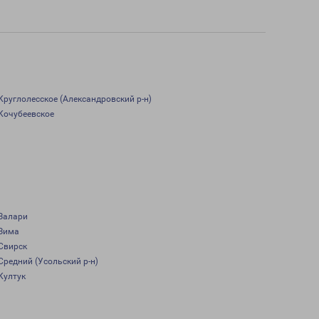
Круглолесское (Александровский р-н)
Кочубеевское
Залари
Зима
Свирск
Средний (Усольский р-н)
Култук