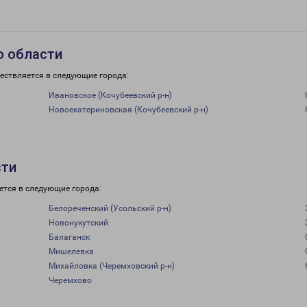
о области
ествляется в следующие города:
Ивановское (Кочубеевский р-н)
Новоекатериновская (Кочубеевский р-н)
сти
ется в следующие города:
Белореченский (Усольский р-н)
Новонукутский
Балаганск
Мишелевка
Михайловка (Черемховский р-н)
Черемхово