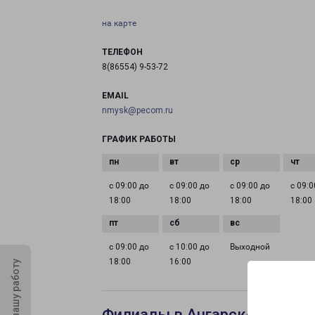
на карте
ТЕЛЕФОН
8(86554) 9-53-72
EMAIL
nmysk@pecom.ru
ГРАФИК РАБОТЫ
с 09:00 до
с 09:00 до
с 09:00 до
с 09:0
18:00
18:00
18:00
18:00
с 09:00 до
с 10:00 до
Выходной
18:00
16:00
Оцените нашу работу
Филиалы в Ангарске