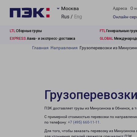
Москва
Адреса
О н
Rus /
Eng
Онлайн-се
LTL
Сборные грузы
FTL
Генеральные гру
EXPRESS
Авиа- и экспресс-доставка
GLOBAL
Международн
Главная
Направления
Грузоперевозки из Минусин
Грузоперевозки
ПЭК доставляет грузы из Минусинска в Обнинск, а 
С примерной стоимостью перевозки по направлению
по телефону:
+7 (495) 660-11-11
.
Для того, чтобы заказать перевозку из Минусинска
для уточнения деталей свяжется специалист ПЭК.