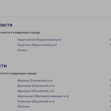
ласти
ляется в следующие города:
Каратузское (Каратузский р-н)
Курагино (Курагинский р-н)
Кызыл
сти
ется в следующие города:
Ворсино (Боровский р-н)
Денисово (Боровский р-н)
Верховье (Жуковский р-н)
Афанасьво (Малоярославецкий р-н)
Коряково (Боровский р-н)
Обнинск