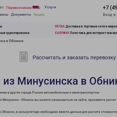
+7 (4
ас
Услуги
Перевозчикам
Вход в
рвисы
Документы
Акции
зы
RETAIL
Доставка в торговые сети и марк
ые грузоперевозки
EASYWAY
Логистика для интернет-магаз
ска в Обнинск
Рассчитать и заказать перевозку
 из Минусинска в Обни
также в другие города России автомобильным и авиатранспортом.
 Минусинск - Обнинск вы можете ознакомиться на сайте, произвести расче
 в Обнинск, в калькуляторе необходимо ввести данные для расчета стоимости