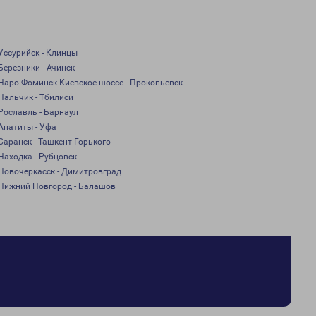
Уссурийск - Клинцы
Березники - Ачинск
Наро-Фоминск Киевское шоссе - Прокопьевск
Нальчик - Тбилиси
Рославль - Барнаул
Апатиты - Уфа
Саранск - Ташкент Горького
Находка - Рубцовск
Новочеркасск - Димитровград
Нижний Новгород - Балашов