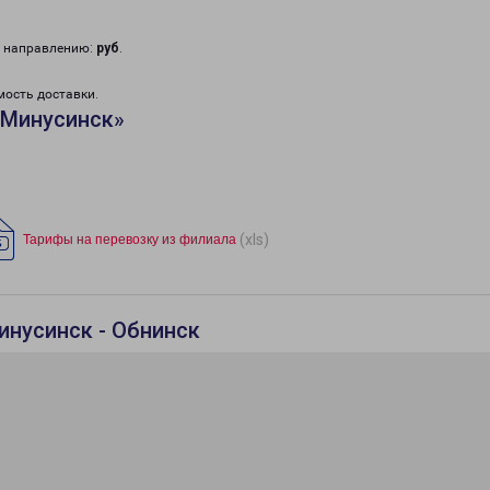
у направлению:
руб
.
мость доставки.
«Минусинск»
(xls)
Тарифы на перевозку из филиала
инусинск - Обнинск