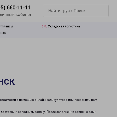
95) 660-11-11
 личный кабинет
етплейсы
3PL
Складская логистика
инов
нск
т стоимости с помощью онлайн-калькулятора или позвонить нам
 доставки и заполнить заявку. После заполнения заявки с вами