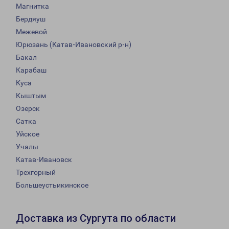
Магнитка
Бердяуш
Межевой
Юрюзань (Катав-Ивановский р-н)
Бакал
Карабаш
Куса
Кыштым
Озерск
Сатка
Уйское
Учалы
Катав-Ивановск
Трехгорный
Большеустьикинское
Доставка из Сургута по области