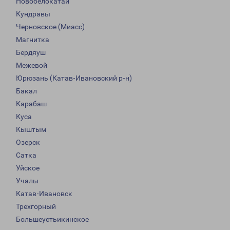
Новобелокатай
Кундравы
Черновское (Миасс)
Магнитка
Бердяуш
Межевой
Юрюзань (Катав-Ивановский р-н)
Бакал
Карабаш
Куса
Кыштым
Озерск
Сатка
Уйское
Учалы
Катав-Ивановск
Трехгорный
Большеустьикинское