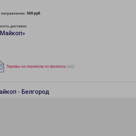
у направлению:
500 руб
.
мость доставки.
«Майкоп»
(xls)
Тарифы на перевозку из филиала
айкоп - Белгород