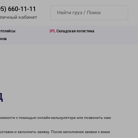
95) 660-11-11
 личный кабинет
етплейсы
3PL
Складская логистика
инов
д
стоимости с помощью онлайн-калькулятора или позвонить нам
оставки и заполнить заявку. После заполнения заявки с вами