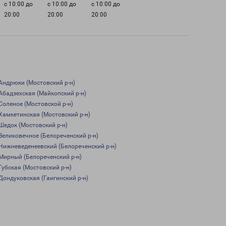
с 10:00 до
с 10:00 до
с 10:00 до
20:00
20:00
20:00
Андрюки (Мостовский р-н)
Абадзехская (Майкопский р-н)
Соленое (Мостовской р-н)
Хамкетинская (Мостовский р-н)
Шедок (Мостовский р-н)
Великовечное (Белореченский р-н)
Нижневеденеевский (Белореченский р-н)
Мирный (Белореченский р-н)
Губская (Мостовский р-н)
Дондуковская (Гаигинский р-н)