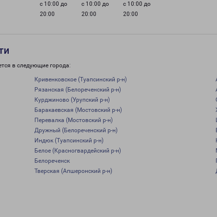
с 10:00 до
с 10:00 до
с 10:00 до
20:00
20:00
20:00
ти
ется в следующие города:
Кривенковское (Туапсинский р-н)
Рязанская (Белореченский р-н)
Курджиново (Урупский р-н)
Баракаевская (Мостовский р-н)
Перевалка (Мостовский р-н)
Дружный (Белореченский р-н)
Индюк (Туапсинский р-н)
Белое (Красногвардейский р-н)
Белореченск
Тверская (Апшеронский р-н)