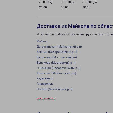
с 10:00 до
с 10:00 до
с 10:00 до
20:00
20:00
20:00
Доставка из Майкопа по облас
Из филиала в Майкопе доставка грузов осуществля
Майкоп
Дагестанская (Майкопский р-н)
Южный (Белореченский р-н)
Баговская (Мостовский р-н)
Беноково (Мостовский р-н)
Пшехская (Белореченский р-н)
Хамышки (Майкопский р-н)
Хадыженск
Апшеронск
Псебай (Мостовский р-н)
показать всё