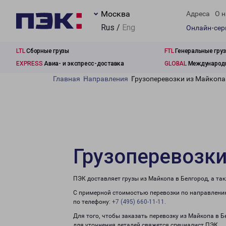
Москва
Адреса
О н
Rus /
Eng
Онлайн-се
LTL
Сборные грузы
FTL
Генеральные гру
EXPRESS
Авиа- и экспресс-доставка
GLOBAL
Международн
Главная
Направления
Грузоперевозки из Майкопа
Грузоперевозки
ПЭК доставляет грузы из Майкопа в Белгород, а та
С примерной стоимостью перевозки по направлению
по телефону:
+7 (495) 660-11-11
.
Для того, чтобы заказать перевозку из Майкопа в 
для уточнения деталей свяжется специалист ПЭК.