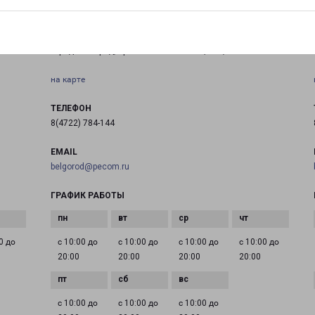
БЕЛГОРОД БОГДАНА ХМЕЛЬНИЦКОГО 60А
город Белгород, проспект Б.Хмельницкого, 60А
на карте
ТЕЛЕФОН
8(4722) 784-144
EMAIL
belgorod@pecom.ru
ГРАФИК РАБОТЫ
0 до
с 10:00 до
с 10:00 до
с 10:00 до
с 10:00 до
20:00
20:00
20:00
20:00
с 10:00 до
с 10:00 до
с 10:00 до