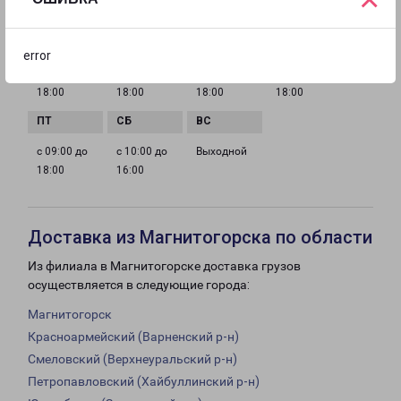
ГРАФИК РАБОТЫ
error
с 09:00 до
с 09:00 до
с 09:00 до
с 09:00 до
18:00
18:00
18:00
18:00
с 09:00 до
с 10:00 до
Выходной
18:00
16:00
Доставка из Магнитогорска по области
Из филиала в Магнитогорске доставка грузов
осуществляется в следующие города:
Магнитогорск
Красноармейский (Варненский р-н)
Смеловский (Верхнеуральский р-н)
Петропавловский (Хайбуллинский р-н)