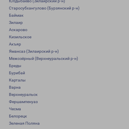
Юлдыбаево (Зилаирский р-н)
Старосубхангулово (Бурзянский р-н)
Баймак
Зилаир
Аскарово
Кизильское
Акъяр
Ямансаз (Зилаирский р-н)
Межозёрный (Верхнеуральский р-н)
Бреды
Бурибай
Карталы
Варна
Верхнеуральск
Фершампенуаз
Чесма
Белорецк
Зеленая Поляна