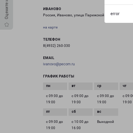
ИВАНОВО
error
Россия, Иваново, улица Парижской Коммуны, 84
на карте
ТЕЛЕФОН
8(4932) 260-330
EMAIL
ivanovo@pecom.ru
ГРАФИК РАБОТЫ
с 09:00 до
с 09:00 до
с 09:00 до
с 09:0
19:00
19:00
19:00
19:00
с 09:00 до
с 10:00 до
Выходной
19:00
16:00