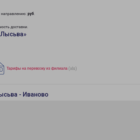
у направлению:
руб
.
мость доставки.
«Лысьва»
(xls)
Тарифы на перевозку из филиала
ысьва - Иваново