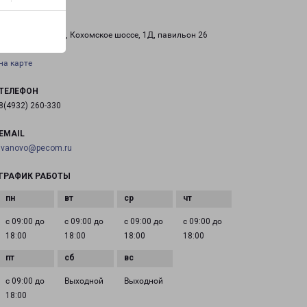
ИВАНОВО РИО
Россия, Иваново, Кохомское шоссе, 1Д, павильон 26
на карте
ТЕЛЕФОН
8(4932) 260-330
EMAIL
ivanovo@pecom.ru
ГРАФИК РАБОТЫ
с 09:00 до
с 09:00 до
с 09:00 до
с 09:00 до
18:00
18:00
18:00
18:00
с 09:00 до
Выходной
Выходной
18:00