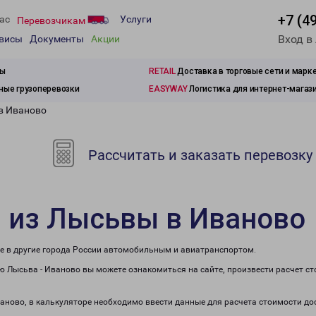
+7 (4
ас
Услуги
Перевозчикам
Вход в
рвисы
Документы
Акции
зы
RETAIL
Доставка в торговые сети и марк
ые грузоперевозки
EASYWAY
Логистика для интернет-магаз
в Иваново
Рассчитать и заказать перевозку
и из Лысьвы в Иваново
же в другие города России автомобильным и авиатранспортом.
 Лысьва - Иваново вы можете ознакомиться на сайте, произвести расчет с
ваново, в калькуляторе необходимо ввести данные для расчета стоимости до