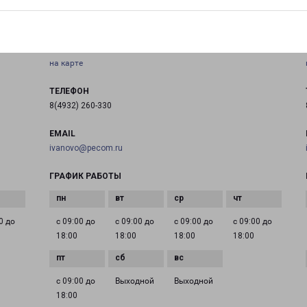
ИВАНОВО СЕВЕР
Россия, Иваново, улица Попова, 5А
на карте
ТЕЛЕФОН
8(4932) 260-330
EMAIL
ivanovo@pecom.ru
ГРАФИК РАБОТЫ
0 до
с 09:00 до
с 09:00 до
с 09:00 до
с 09:00 до
18:00
18:00
18:00
18:00
с 09:00 до
Выходной
Выходной
18:00