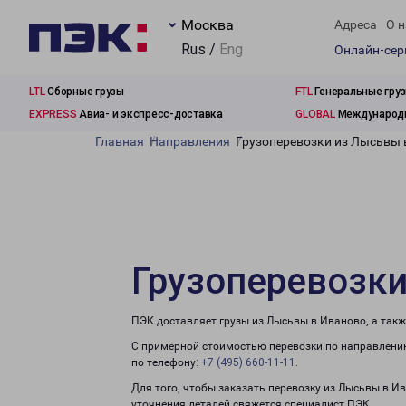
Москва
Адреса
О н
Rus /
Eng
Онлайн-се
LTL
Сборные грузы
FTL
Генеральные гру
EXPRESS
Авиа- и экспресс-доставка
GLOBAL
Международн
Главная
Направления
Грузоперевозки из Лысьвы 
Грузоперевозк
ПЭК доставляет грузы из Лысьвы в Иваново, а так
С примерной стоимостью перевозки по направлению
по телефону:
+7 (495) 660-11-11
.
Для того, чтобы заказать перевозку из Лысьвы в И
уточнения деталей свяжется специалист ПЭК.