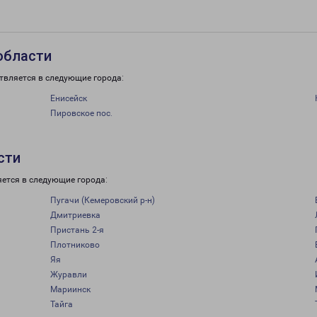
области
твляется в следующие города:
Енисейск
Пировское пос.
сти
яется в следующие города:
Пугачи (Кемеровский р-н)
Дмитриевка
Пристань 2-я
Плотниково
Яя
Журавли
Мариинск
Тайга