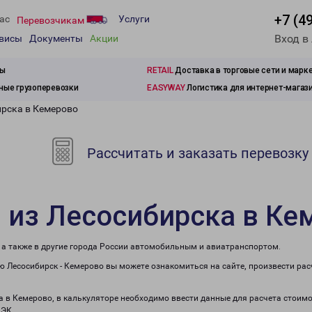
+7 (4
ас
Услуги
Перевозчикам
Вход в
рвисы
Документы
Акции
зы
RETAIL
Доставка в торговые сети и марк
ые грузоперевозки
EASYWAY
Логистика для интернет-магаз
ирска в Кемерово
Рассчитать и заказать перевозку
 из Лесосибирска в Ке
 а также в другие города России автомобильным и авиатранспортом.
 Лесосибирск - Кемерово вы можете ознакомиться на сайте, произвести ра
ка в Кемерово, в калькуляторе необходимо ввести данные для расчета стоимо
ПЭК.