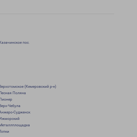
Казачинское пос.
Верхотомское (Кемеровский р-н)
Лесная Поляна
Пионер
Верх-Чебула
Анжеро-Судженск
Ижморский
Металлплощадка
Топки