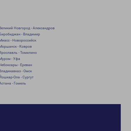
Великий Новгород - Александров
Биробиджан - Владимир
Миасс - Новороссийск
Моршанск - Ковров
Ярославль - Томилино
Муром - Уфа
Чебоксары - Ереван
Владикавказ - Омск
Йошкар-Ола - Сургут
Астана - Гомель