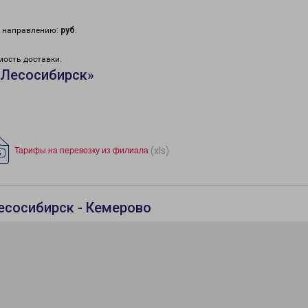
у направлению:
руб
.
мость доставки.
«Лесосибирск»
(xls)
Тарифы на перевозку из филиала
есосибирск - Кемерово