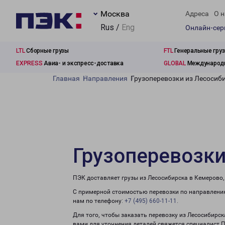
Москва
Адреса
О н
Rus /
Eng
Онлайн-се
LTL
Сборные грузы
FTL
Генеральные гру
EXPRESS
Авиа- и экспресс-доставка
GLOBAL
Международн
Главная
Направления
Грузоперевозки из Лесосиб
Грузоперевозки
ПЭК доставляет грузы из Лесосибирска в Кемерово,
С примерной стоимостью перевозки по направлению
нам по телефону:
+7 (495) 660-11-11
.
Для того, чтобы заказать перевозку из Лесосибирс
вами для уточнения деталей свяжется специалист 