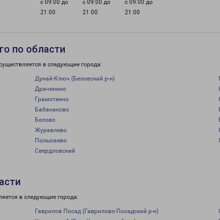
с 09:00 до
с 09:00 до
с 09:00 до
21:00
21:00
21:00
го по области
существляется в следующие города:
Дунай-Ключ (Беловский р-н)
Драченино
Грамотеино
Бабанаково
Белово
Журавлево
Полысаево
Свердловский
асти
ляется в следующие города:
Гаврилов Посад (Гаврилово-Посадский р-н)