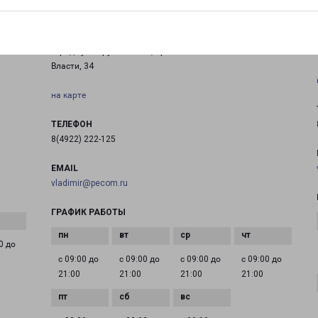
ГУСЬ-ХРУСТАЛЬНЫЙ 50 ЛЕТ СОВЕТСКОЙ ВЛАСТИ 34
город Гусь-Хрустальный, проспект 50 лет Советской
Власти, 34
на карте
ТЕЛЕФОН
8(4922) 222-125
EMAIL
vladimir@pecom.ru
ГРАФИК РАБОТЫ
0 до
с 09:00 до
с 09:00 до
с 09:00 до
с 09:00 до
21:00
21:00
21:00
21:00