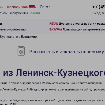
+7 (4
ас
Услуги
Перевозчикам
Вход в
рвисы
Документы
Акции
зы
RETAIL
Доставка в торговые сети и марк
ые грузоперевозки
EASYWAY
Логистика для интернет-магаз
-Кузнецкого в Владимир
Рассчитать и заказать перевозку
 из Ленинск-Кузнецког
димир, а также в другие города России автомобильным и авиатранспортом.
 Ленинск-Кузнецкий - Владимир вы можете ознакомиться на сайте, произве
знецкого в Владимир, в калькуляторе необходимо ввести данные для расчета 
циалист ПЭК.