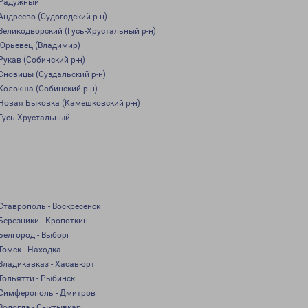
Радужный
Андреево (Судогодский р-н)
Великодворский (Гусь-Хрустальный р-н)
Юрьевец (Владимир)
Рукав (Собинский р-н)
Сновицы (Суздальский р-н)
Колокша (Собинский р-н)
Новая Быковка (Камешковский р-н)
Гусь-Хрустальный
Ставрополь - Воскресенск
Березники - Кропоткин
Белгород - Выборг
Томск - Находка
Владикавказ - Хасавюрт
Тольятти - Рыбинск
Симферополь - Дмитров
Вологда - Сыктывкар