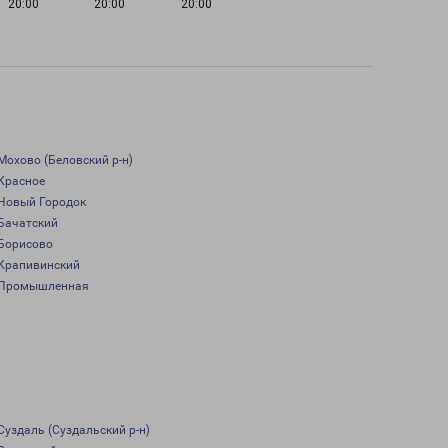
20:00
20:00
20:00
Мохово (Беловский р-н)
Красное
Новый Городок
Бачатский
Борисово
Крапивинский
Промышленная
Суздаль (Суздальский р-н)