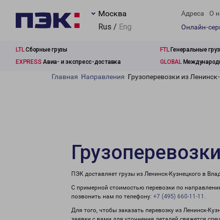
Москва
Адреса
О н
Rus /
Eng
Онлайн-се
LTL
Сборные грузы
FTL
Генеральные гру
EXPRESS
Авиа- и экспресс-доставка
GLOBAL
Международн
Главная
Направления
Грузоперевозки из Ленинск
Грузоперевозки
ПЭК доставляет грузы из Ленинск-Кузнецкого в Вла
С примерной стоимостью перевозки по направлению
позвонить нам по телефону:
+7 (495) 660-11-11
.
Для того, чтобы заказать перевозку из Ленинск-Ку
заявки с вами для уточнения деталей свяжется спе