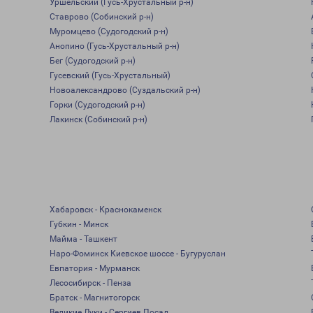
Уршельский (Гусь-Хрустальный р-н)
Ставрово (Собинский р-н)
Муромцево (Судогодский р-н)
Анопино (Гусь-Хрустальный р-н)
Бег (Судогодский р-н)
Гусевский (Гусь-Хрустальный)
Новоалександрово (Суздальский р-н)
Горки (Судогодский р-н)
Лакинск (Собинский р-н)
Хабаровск - Краснокаменск
Губкин - Минск
Майма - Ташкент
Наро-Фоминск Киевское шоссе - Бугуруслан
Евпатория - Мурманск
Лесосибирск - Пенза
Братск - Магнитогорск
Великие Луки - Сергиев Посад