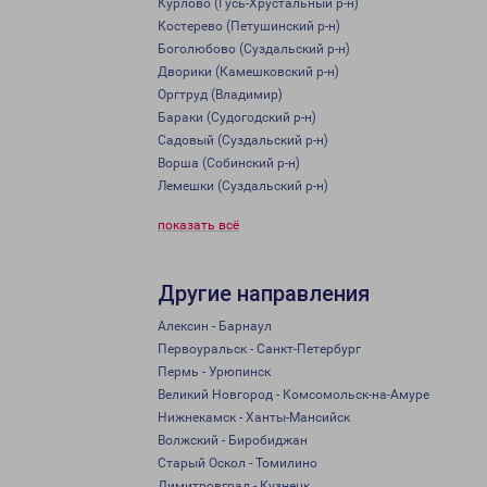
Курлово (Гусь-Хрустальный р-н)
Костерево (Петушинский р-н)
Боголюбово (Суздальский р-н)
Дворики (Камешковский р-н)
Оргтруд (Владимир)
Бараки (Судогодский р-н)
Садовый (Суздальский р-н)
Ворша (Собинский р-н)
Лемешки (Суздальский р-н)
показать всё
Другие направления
Алексин - Барнаул
Первоуральск - Санкт-Петербург
Пермь - Урюпинск
Великий Новгород - Комсомольск-на-Амуре
Нижнекамск - Ханты-Мансийск
Волжский - Биробиджан
Старый Оскол - Томилино
Димитровград - Кузнецк