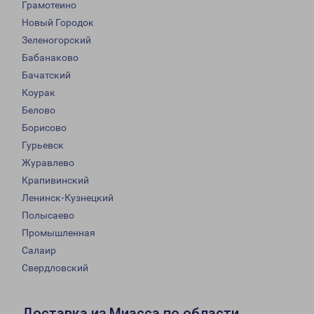
Грамотеино
Новый Городок
Зеленогорский
Бабанаково
Бачатский
Коурак
Белово
Борисово
Гурьевск
Журавлево
Крапивинский
Ленинск-Кузнецкий
Полысаево
Промышленная
Салаир
Свердловский
Доставка из Миасса по области