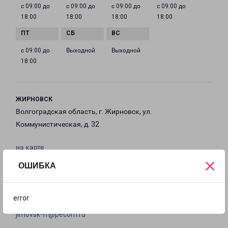
с 09:00 до
с 09:00 до
с 09:00 до
с 09:00 до
18:00
18:00
18:00
18:00
с 09:00 до
Выходной
Выходной
18:00
ЖИРНОВСК
Волгоградская область, г. Жирновск, ул.
Коммунистическая, д. 32
на карте
×
ОШИБКА
ТЕЛЕФОН
8 (844) 545-73-70
error
EMAIL
jirnovsk-fr@pecom.ru