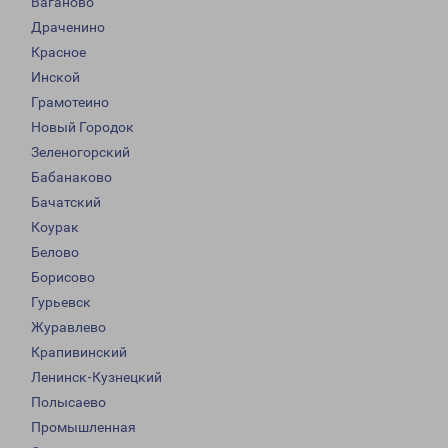
Ваганово
Драченино
Красное
Инской
Грамотеино
Новый Городок
Зеленогорский
Бабанаково
Бачатский
Коурак
Белово
Борисово
Гурьевск
Журавлево
Крапивинский
Ленинск-Кузнецкий
Полысаево
Промышленная