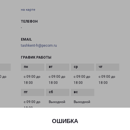
на карте
ТЕЛЕФОН
-
EMAIL
tashkent-fr@pecom.ru
ГРАФИК РАБОТЫ
0 до
с 09:00 до
с 09:00 до
с 09:00 до
с 09:00 до
18:00
18:00
18:00
18:00
с 09:00 до
Выходной
Выходной
18:00
ОШИБКА