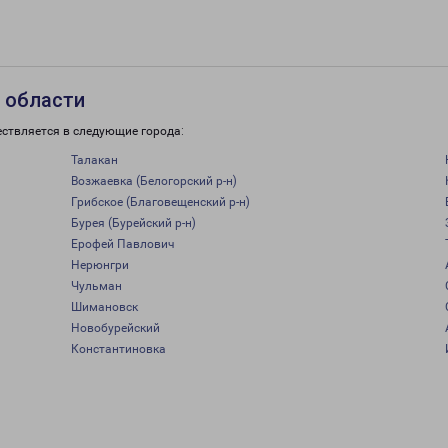
 области
ествляется в следующие города:
Талакан
Возжаевка (Белогорский р-н)
Грибское (Благовещенский р-н)
Бурея (Бурейский р-н)
Ерофей Павлович
Нерюнгри
Чульман
Шимановск
Новобурейский
Константиновка