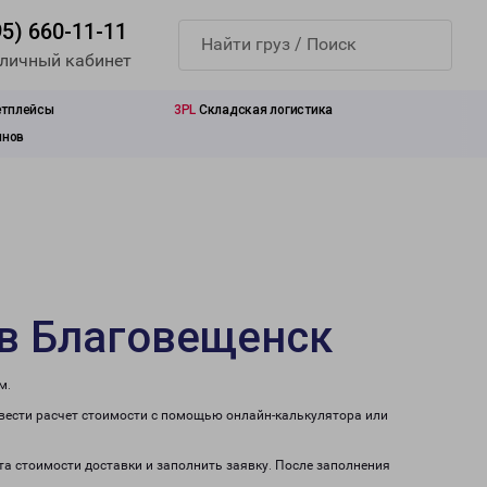
95) 660-11-11
 личный кабинет
етплейсы
3PL
Складская логистика
инов
 в Благовещенск
м.
звести расчет стоимости с помощью онлайн-калькулятора или
та стоимости доставки и заполнить заявку. После заполнения