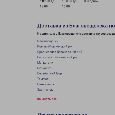
с 09:00 до
с 10:00 до
Выходной
18:00
16:00
Доставка из Благовещенска по
Из филиала в Благовещенске доставка грузов осущ
Благовещенск
Ромны (Ромненский р-н)
Среднебелое (Ивановский р-н)
Березовка (Ивановский р-н)
Магдагачи
Беркакит
Серебряный Бор
Томмот
Райчихинск
Завитинск
показать всё