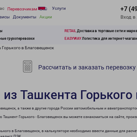
+7 (4
ас
Услуги
Перевозчикам
Вход в
рвисы
Документы
Акции
зы
RETAIL
Доставка в торговые сети и марк
ые грузоперевозки
EASYWAY
Логистика для интернет-магаз
а Горького в Благовещенск
Рассчитать и заказать перевозку
 из Ташкента Горького
овещенск, а также в другие города России автомобильным и авиатранспорто
 Ташкент Горького - Благовещенск вы можете ознакомиться на сайте, прои
орького в Благовещенск, в калькуляторе необходимо ввести данные для расче
циалист ПЭК.