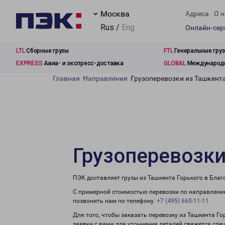
Москва
Адреса
О н
Rus /
Eng
Онлайн-се
LTL
Сборные грузы
FTL
Генеральные гру
EXPRESS
Авиа- и экспресс-доставка
GLOBAL
Международн
Главная
Направления
Грузоперевозки из Ташкент
Грузоперевозки
ПЭК доставляет грузы из Ташкента Горького в Благ
С примерной стоимостью перевозки по направлению
позвонить нам по телефону:
+7 (495) 660-11-11
.
Для того, чтобы заказать перевозку из Ташкента Г
заявки с вами для уточнения деталей свяжется спе