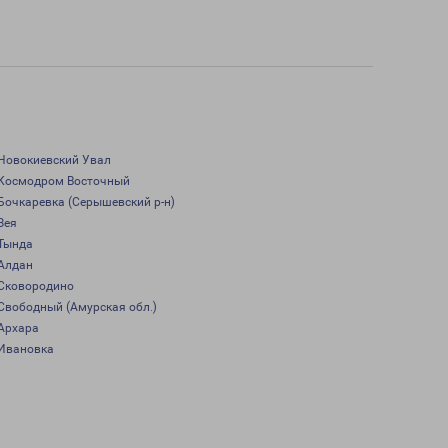
Новокиевский Увал
Космодром Восточный
Бочкаревка (Серышевский р-н)
Зея
Тында
Алдан
Сковородино
Свободный (Амурская обл.)
Архара
Ивановка