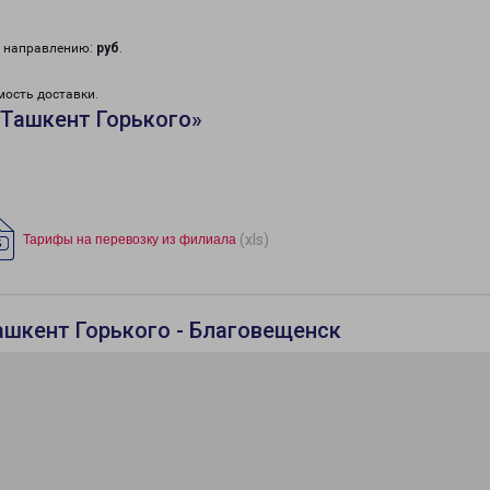
у направлению:
руб
.
мость доставки.
«Ташкент Горького»
(xls)
Тарифы на перевозку из филиала
ашкент Горького - Благовещенск