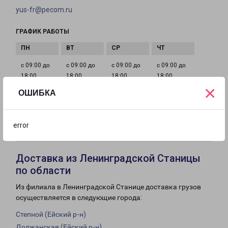
yus-fr@pecom.ru
ГРАФИК РАБОТЫ
с 09:00 до
с 09:00 до
с 09:00 до
с 09:00 до
18:00
18:00
18:00
18:00
×
ОШИБКА
с 09:00 до
с 10:00 до
Выходной
18:00
16:00
error
Доставка из Ленинградской Станицы
по области
Из филиала в Ленинградской Станице доставка грузов
осуществляется в следующие города:
Степной (Ейский р-н)
Должанская (Ейский р-н)