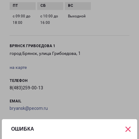
с 09:00 до
с 10:00 до
Выходной
18:00
16:00
БРЯНСК ГРИБОЕДОВА 1
город Брянск, улица Грибоедова, 1
на карте
ТЕЛЕФОН
8(483)259-00-13
EMAIL
bryansk@pecom.ru
ГРАФИК РАБОТЫ
×
ОШИБКА