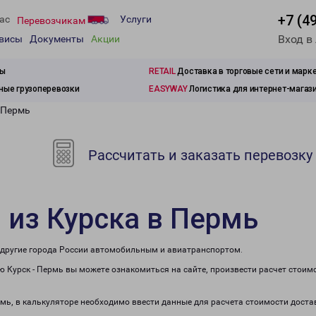
+7 (4
ас
Услуги
Перевозчикам
Вход в
рвисы
Документы
Акции
зы
RETAIL
Доставка в торговые сети и марк
ые грузоперевозки
EASYWAY
Логистика для интернет-магаз
 Пермь
Рассчитать и заказать перевозку
 из Курска в Пермь
в другие города России автомобильным и авиатранспортом.
 Курск - Пермь вы можете ознакомиться на сайте, произвести расчет стоим
рмь, в калькуляторе необходимо ввести данные для расчета стоимости доста