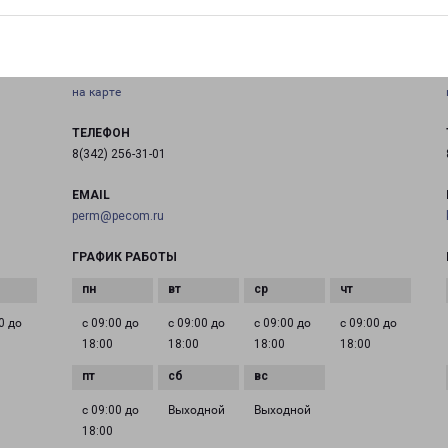
ПЕРМЬ ПАРКОВЫЙ
Россия, Пермь, улица Трамвайная, 14Р
на карте
ТЕЛЕФОН
8(342) 256-31-01
EMAIL
perm@pecom.ru
ГРАФИК РАБОТЫ
0 до
с 09:00 до
с 09:00 до
с 09:00 до
с 09:00 до
18:00
18:00
18:00
18:00
с 09:00 до
Выходной
Выходной
18:00