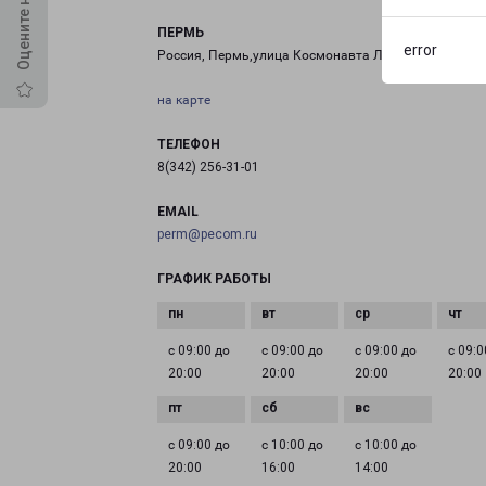
ПЕРМЬ
error
Россия, Пермь,улица Космонавта Леонова, 86
на карте
ТЕЛЕФОН
8(342) 256-31-01
EMAIL
perm@pecom.ru
ГРАФИК РАБОТЫ
с 09:00 до
с 09:00 до
с 09:00 до
с 09:0
20:00
20:00
20:00
20:00
с 09:00 до
с 10:00 до
с 10:00 до
20:00
16:00
14:00