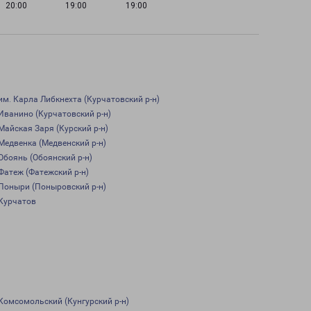
20:00
19:00
19:00
им. Карла Либкнехта (Курчатовский р-н)
Иванино (Курчатовский р-н)
Майская Заря (Курский р-н)
Медвенка (Медвенский р-н)
Обоянь (Обоянский р-н)
Фатеж (Фатежский р-н)
Поныри (Поныровский р-н)
Курчатов
Комсомольский (Кунгурский р-н)