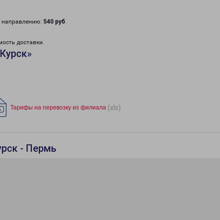
у направлению:
540 руб
.
мость доставки.
«Курск»
(xls)
Тарифы на перевозку из филиала
урск - Пермь