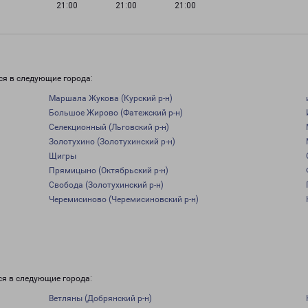
21:00
21:00
21:00
и
ся в следующие города:
Маршала Жукова (Курский р-н)
Большое Жирово (Фатежский р-н)
Селекционный (Льговский р-н)
Золотухино (Золотухинский р-н)
Щигры
Прямицыно (Октябрьский р-н)
Свобода (Золотухинский р-н)
Черемисиново (Черемисиновский р-н)
ся в следующие города:
Ветляны (Добрянский р-н)