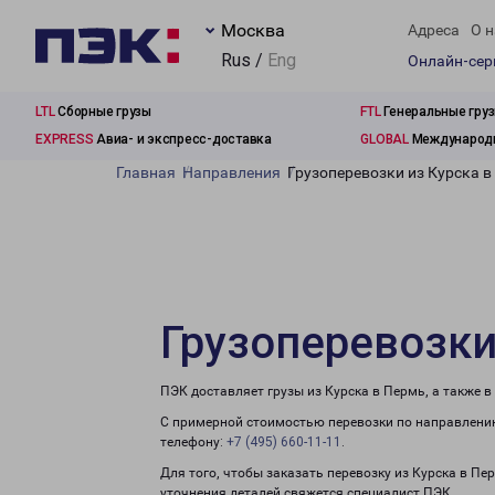
Москва
Адреса
О н
Rus /
Eng
Онлайн-се
LTL
Сборные грузы
FTL
Генеральные гру
EXPRESS
Авиа- и экспресс-доставка
GLOBAL
Международн
Главная
Направления
Грузоперевозки из Курска в
Грузоперевозки
ПЭК доставляет грузы из Курска в Пермь, а также 
С примерной стоимостью перевозки по направлению
телефону:
+7 (495) 660-11-11
.
Для того, чтобы заказать перевозку из Курска в Пе
уточнения деталей свяжется специалист ПЭК.