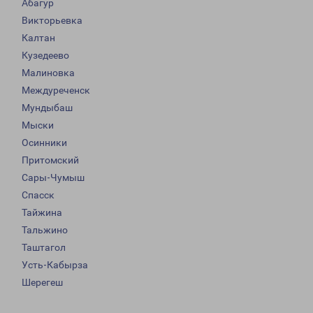
Абагур
Викторьевка
Калтан
Кузедеево
Малиновка
Междуреченск
Мундыбаш
Мыски
Осинники
Притомский
Сары-Чумыш
Спасск
Тайжина
Тальжино
Таштагол
Усть-Кабырза
Шерегеш