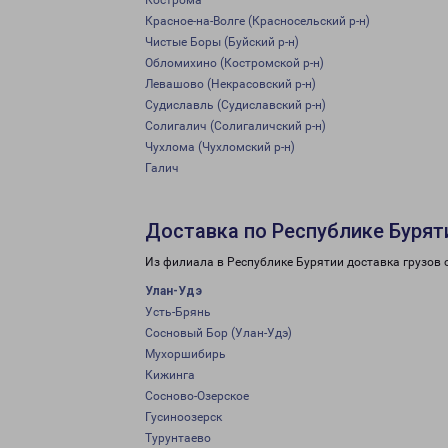
Кострома
Красное-на-Волге (Красносельский р-н)
Чистые Боры (Буйский р-н)
Обломихино (Костромской р-н)
Левашово (Некрасовский р-н)
Судиславль (Судиславский р-н)
Солигалич (Солигаличский р-н)
Чухлома (Чухломский р-н)
Галич
Доставка по Республике Бурят
Из филиала в Республике Бурятии доставка грузов 
Улан-Удэ
Усть-Брянь
Сосновый Бор (Улан-Удэ)
Мухоршибирь
Кижинга
Сосново-Озерское
Гусиноозерск
Турунтаево