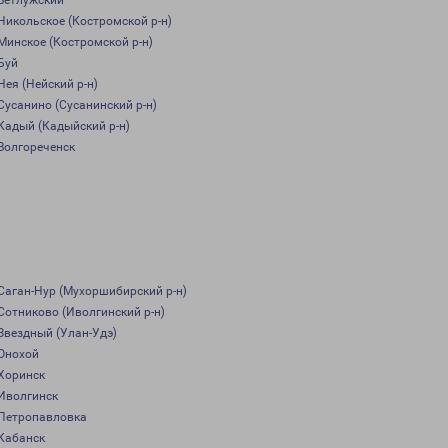
Ветлужский
Никольское (Костромской р-н)
Минское (Костромской р-н)
Буй
Нея (Нейский р-н)
Сусанино (Сусанинский р-н)
Кадый (Кадыйский р-н)
Волгореченск
Саган-Нур (Мухоршибирский р-н)
Сотниково (Иволгинский р-н)
Звездный (Улан-Удэ)
Онохой
Хоринск
Иволгинск
Петропавловка
Кабанск