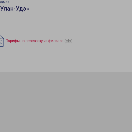
рома»
«Улан-Удэ»
(xls)
Тарифы на перевозку из филиала