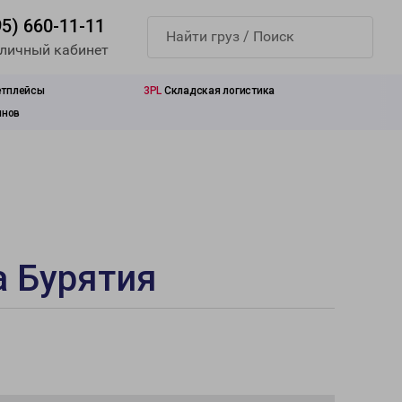
95) 660-11-11
 личный кабинет
етплейсы
3PL
Складская логистика
инов
а Бурятия