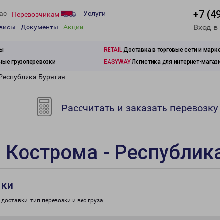
+7 (4
ас
Услуги
Перевозчикам
Вход в
рвисы
Документы
Акции
зы
RETAIL
Доставка в торговые сети и марк
ые грузоперевозки
EASYWAY
Логистика для интернет-магаз
 Республика Бурятия
Рассчитать и заказать перевозку
 Кострома - Республик
зки
доставки, тип перевозки и вес груза.