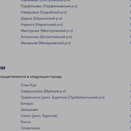
Караваево (Костромской р-н)
Парфеньево (Парфеньевский р-н)
Неверовка (Кадыйский р-н)
Шарья (Шарьинский р-н)
Нерехта (Нерехтский р-н)
Мантурово (Мантуровский р-н)
Антропово (Антроповский р-н)
Макарьев (Макарьевский р-н)
ии
осуществляется в следующие города:
Улан-Удэ
Северомуйск (Муйский р-н)
Гремячинск (респ. Бурятия) (Прибайкальский р-н)
Бичура
Заиграево
Сокол (респ. Бурятия)
Кяхта
Селенгинск