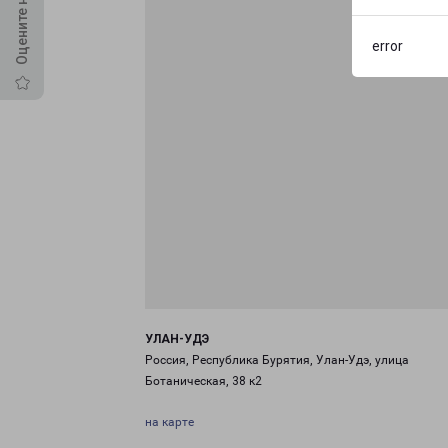
error
УЛАН-УДЭ
Россия, Республика Бурятия, Улан-Удэ, улица
Ботаническая, 38 к2
на карте