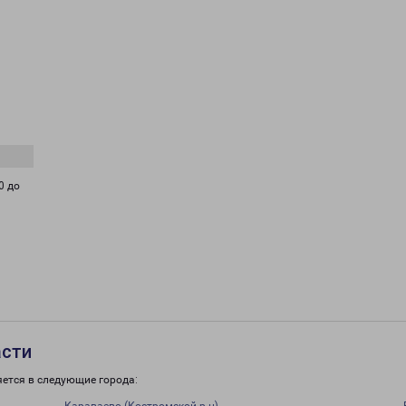
0 до
асти
яется в следующие города: