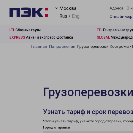
Москва
Адреса
О н
Rus /
Eng
Онлайн-се
LTL
Сборные грузы
FTL
Генеральные гру
EXPRESS
Авиа- и экспресс-доставка
GLOBAL
Международн
Главная
Направления
Грузоперевозки Кострома -
Грузоперевозки
Узнать тариф и срок перево
Чтобы узнать тариф, укажите город отправки, город 
Город отправки