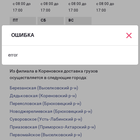
с 08:00 до
с 08:00 до
с 08:00 до
с 08:00 до
17:00
17:00
17:00
17:00
×
с 08:00 до
Выходной
Выходной
ОШИБКА
17:00
error
Доставка из Кореновска по области
Из филиала в Кореновске доставка грузов
осуществляется в следующие города:
Березанская (Выселковский р-н)
Дядьковская (Кореновский р-н)
Переясловская (Брюховецкий р-н)
Новоджерелиевская (Брюховецкий р-н)
Суворовское (Усть-Лабинский р-н)
Приазовская (Приморско-Ахтарский р-н)
Первомайское (Выселковский р-н)