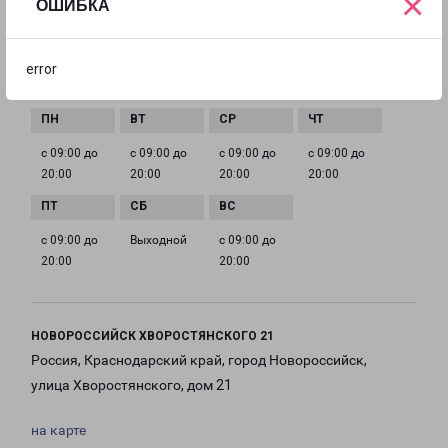
×
ОШИБКА
EMAIL
novoross@pecom.ru
error
ГРАФИК РАБОТЫ
с 09:00 до
с 09:00 до
с 09:00 до
с 09:00 до
20:00
20:00
20:00
20:00
с 09:00 до
Выходной
с 09:00 до
20:00
20:00
НОВОРОССИЙСК ХВОРОСТЯНСКОГО 21
Россия, Краснодарский край, город Новороссийск,
улица Хворостянского, дом 21
на карте