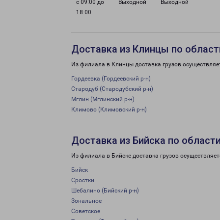
с 09:00 до
Выходной
Выходной
18:00
Доставка из Клинцы по област
Из филиала в Клинцы доставка грузов осуществляе
Гордеевка (Гордеевский р-н)
Стародуб (Стародубский р-н)
Мглин (Мглинский р-н)
Климово (Климовский р-н)
Доставка из Бийска по област
Из филиала в Бийске доставка грузов осуществляет
Бийск
Сростки
Шебалино (Бийский р-н)
Зональное
Советское