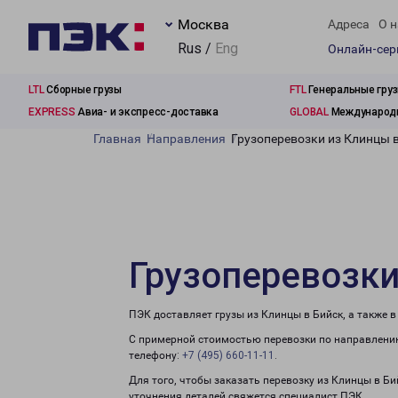
Москва
Адреса
О н
Rus /
Eng
Онлайн-се
LTL
Сборные грузы
FTL
Генеральные гру
EXPRESS
Авиа- и экспресс-доставка
GLOBAL
Международн
Главная
Направления
Грузоперевозки из Клинцы 
Грузоперевозки
ПЭК доставляет грузы из Клинцы в Бийск, а также 
С примерной стоимостью перевозки по направлению
телефону:
+7 (495) 660-11-11
.
Для того, чтобы заказать перевозку из Клинцы в Би
уточнения деталей свяжется специалист ПЭК.