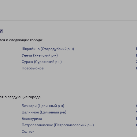
и
тся в следующие города:
Шкрябино (Стародубский р-н)
Унеча (Унечский р-н)
Сураж (Суражский р-н)
Новозыбков
и
ся в следующие города:
Бочкари (Целинный р-н)
Целинное (Целинный р-н)
Белокуриха
Петропавловское (Петропавловский р-н)
Солтон