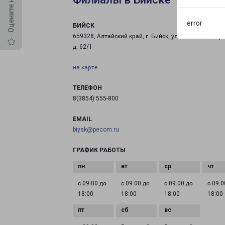
error
БИЙСК
659328, Алтайский край, г. Бийск, ул. Василия Шадр
д. 62/1
на карте
ТЕЛЕФОН
8(3854) 555-800
EMAIL
biysk@pecom.ru
ГРАФИК РАБОТЫ
с 09:00 до
с 09:00 до
с 09:00 до
с 09:0
18:00
18:00
18:00
18:00