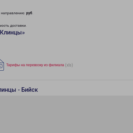
у направлению:
руб
.
мость доставки.
«Клинцы»
(xls)
Тарифы на перевозку из филиала
линцы - Бийск