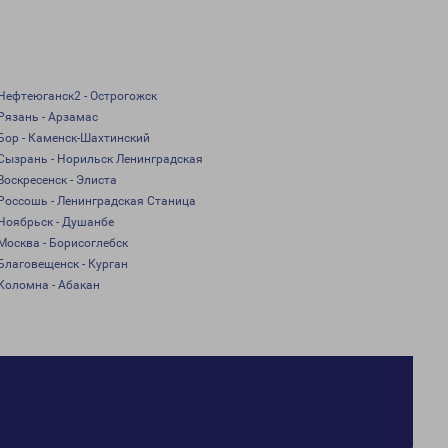
Нефтеюганск2 - Острогожск
Рязань - Арзамас
Бор - Каменск-Шахтинский
Сызрань - Норильск Ленинградская
Воскресенск - Элиста
Россошь - Ленинградская Станица
Ноябрьск - Душанбе
Москва - Борисоглебск
Благовещенск - Курган
Коломна - Абакан