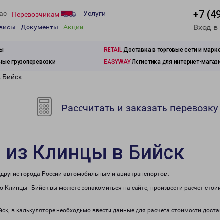
+7 (4
ас
Услуги
Перевозчикам
Вход в
рвисы
Документы
Акции
зы
RETAIL
Доставка в торговые сети и марк
ые грузоперевозки
EASYWAY
Логистика для интернет-магаз
в Бийск
Рассчитать и заказать перевозку
 из Клинцы в Бийск
в другие города России автомобильным и авиатранспортом.
 Клинцы - Бийск вы можете ознакомиться на сайте, произвести расчет сто
йск, в калькуляторе необходимо ввести данные для расчета стоимости доста