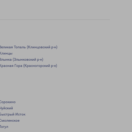
Великая Топаль (Клинцовский р-н)
Клинцы
Злынка (Злынковский р-н)
Красная Гора (Красногорский р-н)
Сорокино
Чуйский
Быстрый Исток
Смоленское
Тогул