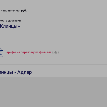
у направлению:
руб
.
мость доставки.
«Клинцы»
(xls)
Тарифы на перевозку из филиала
линцы - Адлер