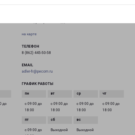
АДЛЕР ВЕСЕЛОЕ
р А
г. Сочи, ул. Урожайная, д. 52
на карте
ТЕЛЕФОН
8 (862) 445-50-58
EMAIL
adler-fr@pecom.ru
ГРАФИК РАБОТЫ
0 до
с 09:00 до
с 09:00 до
с 09:00 до
с 09:00 до
18:00
18:00
18:00
18:00
с 09:00 до
Выходной
Выходной