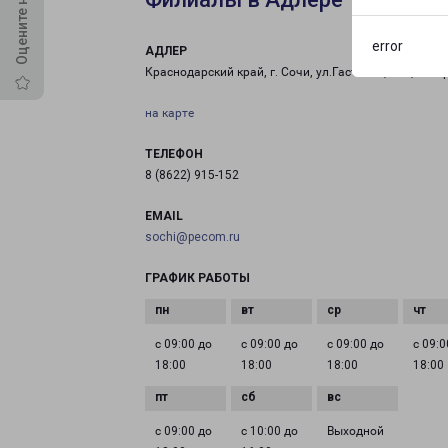
error
АДЛЕР
Краснодарский край, г. Сочи, ул.Гастелло, 23а, лите
на карте
ТЕЛЕФОН
8 (8622) 915-152
EMAIL
sochi@pecom.ru
ГРАФИК РАБОТЫ
с 09:00 до
с 09:00 до
с 09:00 до
с 09:0
18:00
18:00
18:00
18:00
с 09:00 до
с 10:00 до
Выходной