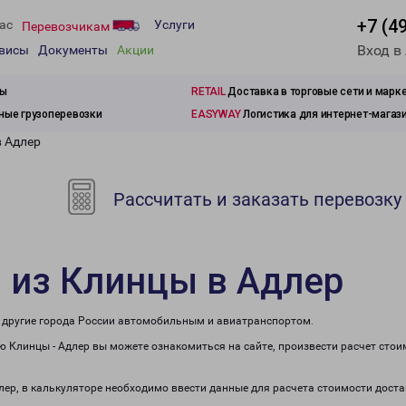
+7 (4
ас
Услуги
Перевозчикам
Вход в
рвисы
Документы
Акции
зы
RETAIL
Доставка в торговые сети и марк
ые грузоперевозки
EASYWAY
Логистика для интернет-магаз
в Адлер
Рассчитать и заказать перевозку
 из Клинцы в Адлер
в другие города России автомобильным и авиатранспортом.
 Клинцы - Адлер вы можете ознакомиться на сайте, произвести расчет сто
длер, в калькуляторе необходимо ввести данные для расчета стоимости доста