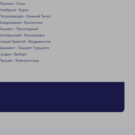
Тбилиси - Сочи
Ноябрьск - Курск
Петрозаводск - Нижний Тагил
Владикавказ - Кропоткин
Ташкент - Прохладный
Октябрьский - Кисловодск
Новый Уренгой - Владивосток
Шымкент - Ташкент Горького
Гродно - Выборг
Лысьва - Электросталь