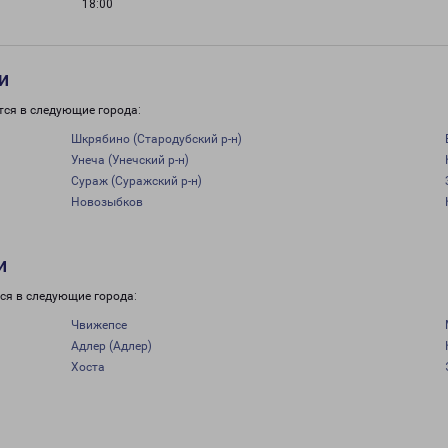
18:00
и
тся в следующие города:
Шкрябино (Стародубский р-н)
Унеча (Унечский р-н)
Сураж (Суражский р-н)
Новозыбков
и
ся в следующие города:
Чвижепсе
Адлер (Адлер)
Хоста