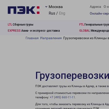
Москва
Адреса
О н
Rus /
Eng
Онлайн-се
LTL
Сборные грузы
FTL
Генеральные гру
EXPRESS
Авиа- и экспресс-доставка
GLOBAL
Международн
Главная
Направления
Грузоперевозки из Клинцы 
Грузоперевозки
ПЭК доставляет грузы из Клинцы в Адлер, а также 
С примерной стоимостью перевозки по направлению
телефону:
+7 (495) 660-11-11
.
Для того, чтобы заказать перевозку из Клинцы в А
уточнения деталей свяжется специалист ПЭК.