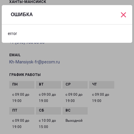
ХАНТЫ-МАНСИЙСК
г. Ханты-Мансийск, улица Мира, д. 120/7
×
ОШИБКА
на карте
error
ТЕЛЕФОН
+7 (346) 738 86 06
EMAIL
Kh-Mansiysk-fr@pecom.ru
ГРАФИК РАБОТЫ
с 09:00 до
с 09:00 до
с 09:00 до
с 09:00 до
19:00
19:00
19:00
19:00
с 09:00 до
с 10:00 до
Выходной
19:00
15:00