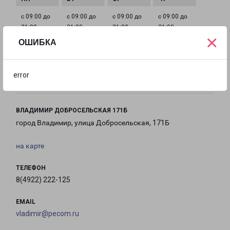
с 09:00 до
с 09:00 до
с 09:00 до
с 09:00 до
21:00
21:00
21:00
21:00
×
ОШИБКА
с 09:00 до
с 09:00 до
с 09:00 до
21:00
21:00
21:00
error
ВЛАДИМИР ДОБРОСЕЛЬСКАЯ 171Б
город Владимир, улица Добросельская, 171Б
на карте
ТЕЛЕФОН
8(4922) 222-125
EMAIL
vladimir@pecom.ru