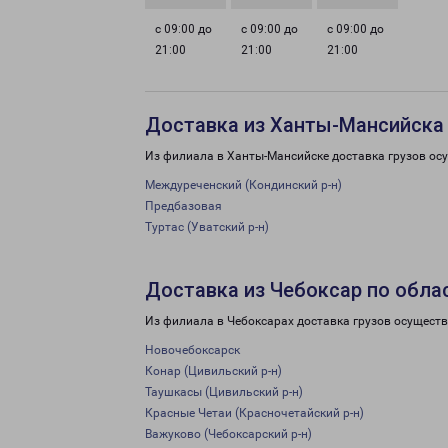
с 09:00 до
с 09:00 до
с 09:00 до
21:00
21:00
21:00
Доставка из Ханты-Мансийска
Из филиала в Ханты-Мансийске доставка грузов ос
Междуреченский (Кондинский р-н)
Предбазовая
Туртас (Уватский р-н)
Доставка из Чебоксар по обла
Из филиала в Чебоксарах доставка грузов осуществ
Новочебоксарск
Конар (Цивильский р-н)
Таушкасы (Цивильский р-н)
Красные Четаи (Красночетайский р-н)
Важуково (Чебоксарский р-н)