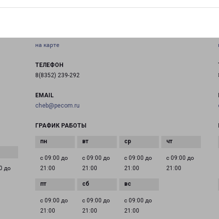
ЧЕБОКСАРЫ ЛЕНИНСКОГО КОМСОМОЛА 84Б
т
город Чебоксары, улица Ленинского Комсомола, 84Б
на карте
ТЕЛЕФОН
8(8352) 239-292
EMAIL
cheb@pecom.ru
ГРАФИК РАБОТЫ
с 09:00 до
с 09:00 до
с 09:00 до
с 09:00 до
0 до
21:00
21:00
21:00
21:00
с 09:00 до
с 09:00 до
с 09:00 до
21:00
21:00
21:00