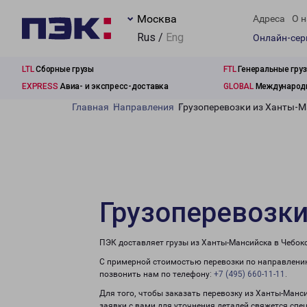
Москва
Адреса
О н
Rus /
Eng
Онлайн-се
LTL
Сборные грузы
FTL
Генеральные гру
EXPRESS
Авиа- и экспресс-доставка
GLOBAL
Международн
Главная
Направления
Грузоперевозки из Ханты-М
Грузоперевозк
ПЭК доставляет грузы из Ханты-Мансийска в Чебок
С примерной стоимостью перевозки по направлению
позвонить нам по телефону:
+7 (495) 660-11-11
.
Для того, чтобы заказать перевозку из Ханты-Манс
заявки с вами для уточнения деталей свяжется спе