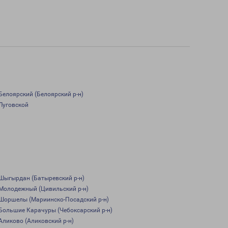
Белоярский (Белоярский р-н)
Луговской
Шыгырдан (Батыревский р-н)
Молодежный (Цивильский р-н)
Шоршелы (Мариинско-Посадский р-н)
Большие Карачуры (Чебоксарский р-н)
Аликово (Аликовский р-н)