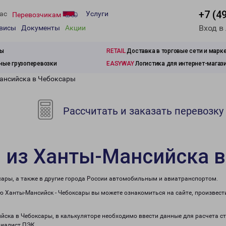
+7 (4
ас
Услуги
Перевозчикам
Вход в
рвисы
Документы
Акции
зы
RETAIL
Доставка в торговые сети и марк
ые грузоперевозки
EASYWAY
Логистика для интернет-магаз
ансийска в Чебоксары
Рассчитать и заказать перевозку
и из Ханты-Мансийска 
сары, а также в другие города России автомобильным и авиатранспортом.
 Ханты-Мансийск - Чебоксары вы можете ознакомиться на сайте, произвест
ийска в Чебоксары, в калькуляторе необходимо ввести данные для расчета с
циалист ПЭК.