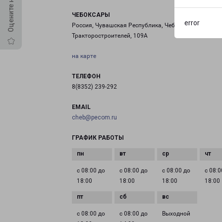
ЧЕБОКСАРЫ
error
Россия, Чувашская Республика, Чебоксары, проспек
Тракторостроителей, 109А
на карте
ТЕЛЕФОН
8(8352) 239-292
EMAIL
cheb@pecom.ru
ГРАФИК РАБОТЫ
с 08:00 до
с 08:00 до
с 08:00 до
с 08:0
18:00
18:00
18:00
18:00
с 08:00 до
с 08:00 до
Выходной