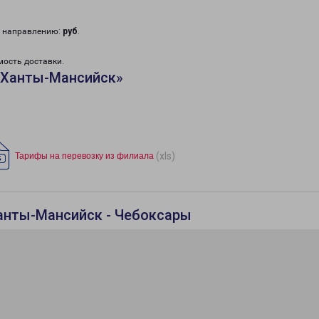
у направлению:
руб
.
мость доставки.
«Ханты-Мансийск»
(xls)
Тарифы на перевозку из филиала
анты-Мансийск - Чебоксары