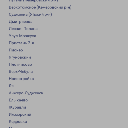
Пугачи (Кемеровский р-н)
Верхотомское (Кемеровский р-н)
Судженка (Яйский р-н)
Дмитриевка
Лесная Поляна
Улус-Мозжуха
Пристань 2-я
Пионер
Ягуновский
Плотниково
Верх-Чебула
Новостройка
Яя
Анжеро-Судженск
Елыкаево
Журавли
Ижморский
Кедровка