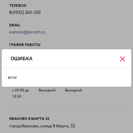
ТЕЛЕФОН
8(4932) 260-330
EMAIL
ivanovo@pecom.ru
ГРАФИК РАБОТЫ
×
ОШИБКА
с 09:00 до
с 09:00 до
с 09:00 до
с 09:00 до
18:00
18:00
18:00
18:00
error
с 09:00 до
Выходной
Выходной
18:00
ИВАНОВО 8 МАРТА 32
город Иваново, улица 8 Марта, 32