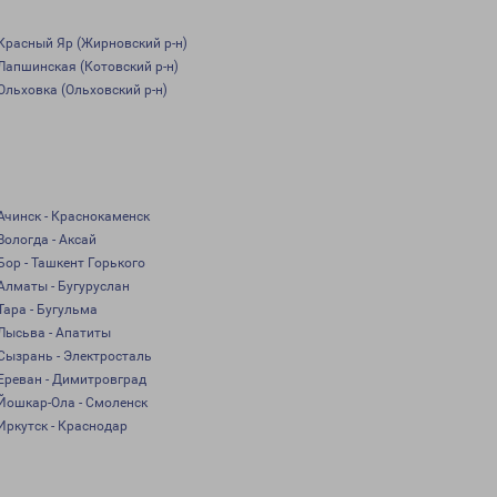
Красный Яр (Жирновский р-н)
Лапшинская (Котовский р-н)
Ольховка (Ольховский р-н)
Ачинск - Краснокаменск
Вологда - Аксай
Бор - Ташкент Горького
Алматы - Бугуруслан
Тара - Бугульма
Лысьва - Апатиты
Сызрань - Электросталь
Ереван - Димитровград
Йошкар-Ола - Смоленск
Иркутск - Краснодар