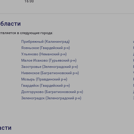
16:00
области
ствляется в следующие города:
Прибрежный (Калининград)
Ясеньское (Гвардейский р-н)
Ульяново (Неманский р-н)
Малое Исаково (Гурьевский р-н)
Заостровье (Зеленоградский р-н)
Нивенское (Багратионовский р-н)
Мозырь (Правдинский р-н)
Гвардейск (Гвардейский р-н)
Долгоруково (Багратионовский р-н)
Зеленоградск (Зеленоградский р-н)
асти