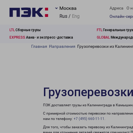
Москва
Адреса
О н
Rus /
Eng
Онлайн-се
LTL
Сборные грузы
FTL
Генеральные гру
EXPRESS
Авиа- и экспресс-доставка
GLOBAL
Международн
Главная
Направления
Грузоперевозки из Калини
Грузоперевозк
ПЭК доставляет грузы из Калининграда в Камышин,
С примерной стоимостью перевозки по направлению
нам по телефону:
+7 (495) 660-11-11
.
Для того, чтобы заказать перевозку из Калинингра
вами для уточнения деталей свяжется специалист 