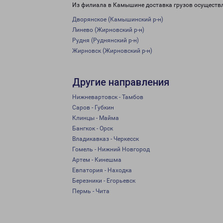
Из филиала в Камышине доставка грузов осуществл
Дворянское (Камышинский р-н)
Линево (Жирновский р-н)
Рудня (Руднянский р-н)
Жирновск (Жирновский р-н)
Другие направления
Нижневартовск - Тамбов
Саров - Губкин
Клинцы - Майма
Бангкок - Орск
Владикавказ - Черкесск
Гомель - Нижний Новгород
Артем - Кинешма
Евпатория - Находка
Березники - Егорьевск
Пермь - Чита