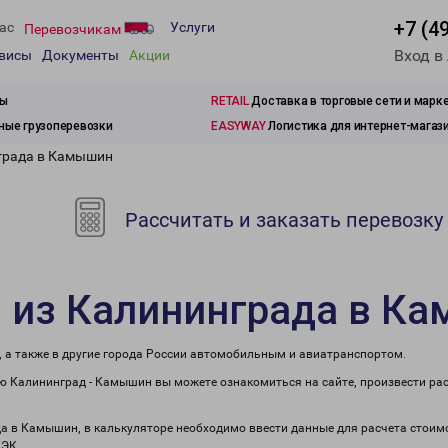
+7 (4
ас
Услуги
Перевозчикам
Вход в
рвисы
Документы
Акции
зы
RETAIL
Доставка в торговые сети и марк
ые грузоперевозки
EASYWAY
Логистика для интернет-магаз
нграда в Камышин
Рассчитать и заказать перевозку
и из Калининграда в К
 а также в другие города России автомобильным и авиатранспортом.
 Калининград - Камышин вы можете ознакомиться на сайте, произвести ра
да в Камышин, в калькуляторе необходимо ввести данные для расчета стоимо
ПЭК.