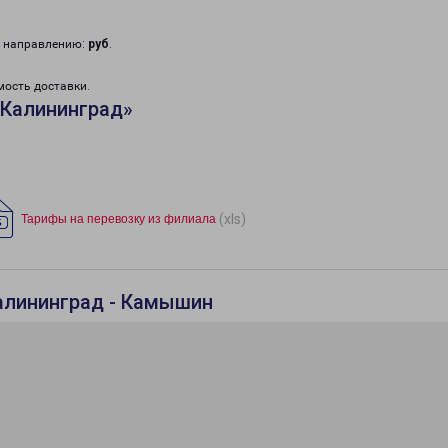
у направлению:
руб
.
мость доставки.
«Калининград»
(xls)
Тарифы на перевозку из филиала
алининград - Камышин