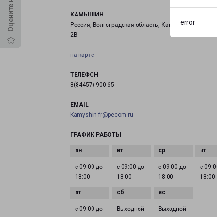
КАМЫШИН
error
Россия, Волгоградская область, Камышин, улица М
2В
на карте
ТЕЛЕФОН
8(84457) 900-65
EMAIL
Kamyshin-fr@pecom.ru
ГРАФИК РАБОТЫ
с 09:00 до
с 09:00 до
с 09:00 до
с 09:0
18:00
18:00
18:00
18:00
с 09:00 до
Выходной
Выходной